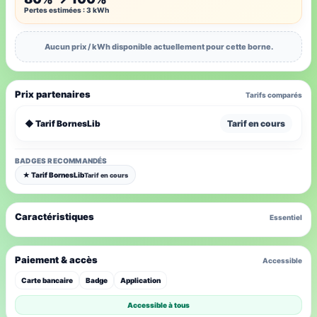
Pertes estimées : 3 kWh
Aucun prix / kWh disponible actuellement pour cette borne.
Prix partenaires
Tarifs comparés
◆ Tarif BornesLib
Tarif en cours
BADGES RECOMMANDÉS
★ Tarif BornesLib
Tarif en cours
Caractéristiques
Essentiel
Paiement & accès
Accessible
Carte bancaire
Badge
Application
Accessible à tous