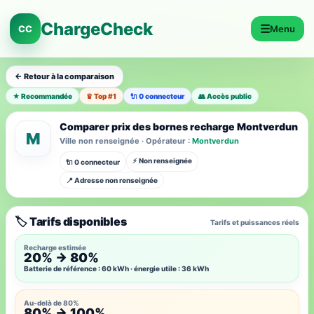
ChargeCheck
☰
CC
Menu
← Retour à la comparaison
★ Recommandée
♛ Top #1
🔌 0 connecteur
👥 Accès public
Comparer prix des bornes recharge Montverdun
M
Ville non renseignée · Opérateur :
Montverdun
⚡ Non renseignée
🔌 0 connecteur
📍 Adresse non renseignée
🏷️ Tarifs disponibles
Tarifs et puissances réels
Recharge estimée
20% → 80%
Batterie de référence : 60 kWh · énergie utile : 36 kWh
Au-delà de 80%
80% → 100%