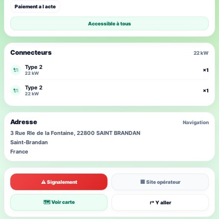
Paiement a l acte
Accessible à tous
Connecteurs
22 kW
Type 2
🔌
×1
22 kW
Type 2
🔌
×1
22 kW
Adresse
Navigation
3 Rue Rle de la Fontaine, 22800 SAINT BRANDAN
Saint-Brandan
France
⚠ Signalement
🏢 Site opérateur
🗺 Voir carte
↱ Y aller