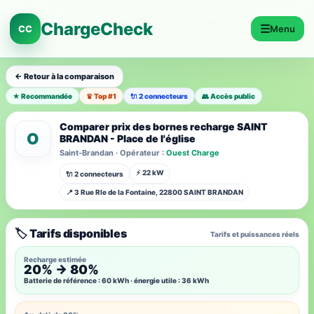
ChargeCheck
☰
CC
Menu
← Retour à la comparaison
★ Recommandée
♛ Top #1
🔌 2 connecteurs
👥 Accès public
Comparer prix des bornes recharge SAINT
O
BRANDAN - Place de l'église
Saint-Brandan · Opérateur :
Ouest Charge
⚡ 22 kW
🔌 2 connecteurs
📍 3 Rue Rle de la Fontaine, 22800 SAINT BRANDAN
🏷️ Tarifs disponibles
Tarifs et puissances réels
Recharge estimée
20% → 80%
Batterie de référence : 60 kWh · énergie utile : 36 kWh