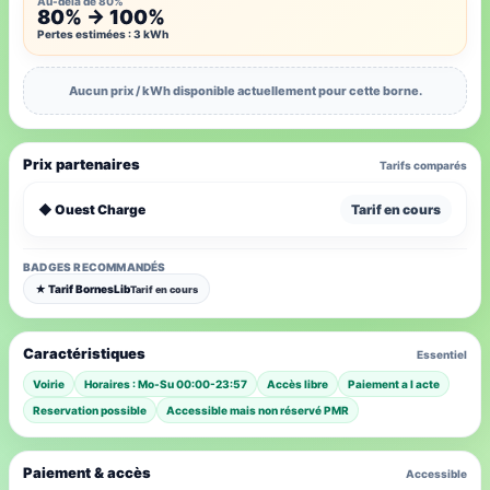
Au-delà de 80%
80% → 100%
Pertes estimées : 3 kWh
Aucun prix / kWh disponible actuellement pour cette borne.
Prix partenaires
Tarifs comparés
◆ Ouest Charge
Tarif en cours
BADGES RECOMMANDÉS
★ Tarif BornesLib
Tarif en cours
Caractéristiques
Essentiel
Voirie
Horaires : Mo-Su 00:00-23:57
Accès libre
Paiement a l acte
Reservation possible
Accessible mais non réservé PMR
Paiement & accès
Accessible