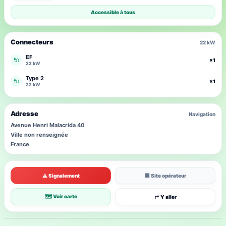
Accessible à tous
Connecteurs
22 kW
EF
🔌
×1
22 kW
Type 2
🔌
×1
22 kW
Adresse
Navigation
Avenue Henri Malacrida 40
Ville non renseignée
France
⚠ Signalement
🏢 Site opérateur
🗺 Voir carte
↱ Y aller