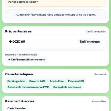
Pertes estimées : 3 kWh
Aucun prix / kWh disponible actuellement pour cette borne.
Prix partenaires
Tarifs comparés
◆ OZECAR
Tarif en cours
BADGES RECOMMANDÉS
★ Tarif BornesLib
Tarif en cours
Caractéristiques
Essentiel
Parking public
Ouverte 24/7
Accès libre
Paiement CB
Accessible mais non réservé PMR
Compatible deux roues
Paiement & accès
Accessible
Carte bancaire