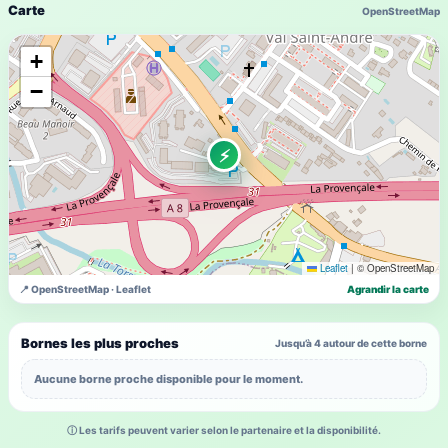
Carte
OpenStreetMap
+
−
⚡
Leaflet
|
© OpenStreetMap
📍 OpenStreetMap · Leaflet
Agrandir la carte
Bornes les plus proches
Jusqu’à 4 autour de cette borne
Aucune borne proche disponible pour le moment.
ⓘ Les tarifs peuvent varier selon le partenaire et la disponibilité.