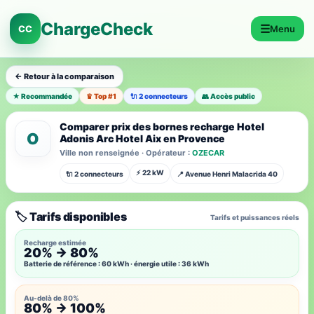
ChargeCheck
☰
CC
Menu
← Retour à la comparaison
★ Recommandée
♛ Top #1
🔌 2 connecteurs
👥 Accès public
Comparer prix des bornes recharge Hotel
O
Adonis Arc Hotel Aix en Provence
Ville non renseignée · Opérateur :
OZECAR
⚡ 22 kW
🔌 2 connecteurs
📍 Avenue Henri Malacrida 40
🏷️ Tarifs disponibles
Tarifs et puissances réels
Recharge estimée
20% → 80%
Batterie de référence : 60 kWh · énergie utile : 36 kWh
Au-delà de 80%
80% → 100%