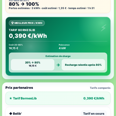
Au-delà de 80%
80% → 100%
Pertes estimées : 3 kWh · coût estimé : 1,35 € · temps estimé : 1 h 31
🏆 MEILLEUR PRIX / KWH
TARIF BORNESLIB
0,390 €/kWh
Coût 20–80%
Puissance
16,15 €
4 kW
Estimation de charge
20% → 80%
→
Recharge ralentie après 80%
16,15 €
Prix partenaires
Tarifs comparés
★ Tarif BornesLib
0,390 €/kWh
◆ Belib'
Tarif en cours