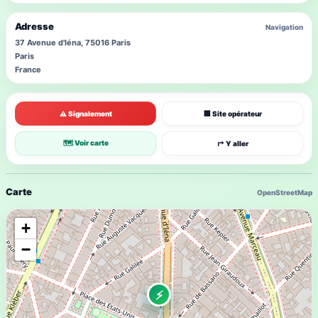
Adresse
Navigation
37 Avenue d'Iéna, 75016 Paris
Paris
France
⚠ Signalement
🏢 Site opérateur
🗺 Voir carte
↱ Y aller
Carte
OpenStreetMap
+
−
⚡