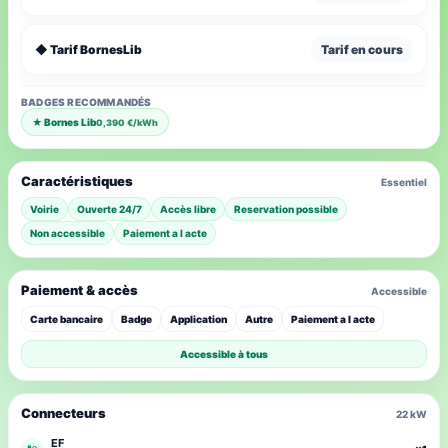
◆ Tarif BornesLib
Tarif en cours
BADGES RECOMMANDÉS
★ Bornes Lib
0,390 €/kWh
Caractéristiques
Essentiel
Voirie
Ouverte 24/7
Accès libre
Reservation possible
Non accessible
Paiement a l acte
Paiement & accès
Accessible
Carte bancaire
Badge
Application
Autre
Paiement a l acte
Accessible à tous
Connecteurs
22 kW
EF