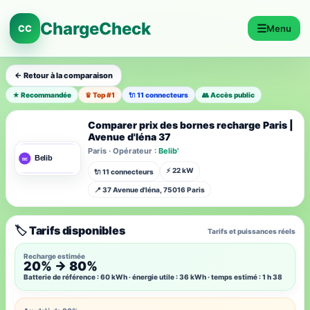
ChargeCheck
☰
CC
Menu
← Retour à la comparaison
★ Recommandée
♛ Top #1
🔌 11 connecteurs
👥 Accès public
Comparer prix des bornes recharge Paris |
Avenue d'Iéna 37
Paris · Opérateur :
Belib'
⚡ 22 kW
🔌 11 connecteurs
📍 37 Avenue d'Iéna, 75016 Paris
🏷️ Tarifs disponibles
Tarifs et puissances réels
Recharge estimée
20% → 80%
Batterie de référence : 60 kWh · énergie utile : 36 kWh · temps estimé : 1 h 38