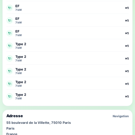
EF
🔌
×1
7 kW
EF
🔌
×1
7 kW
EF
🔌
×1
7 kW
Type 2
🔌
×1
7 kW
Type 2
🔌
×1
7 kW
Type 2
🔌
×1
7 kW
Type 2
🔌
×1
7 kW
Type 2
🔌
×1
7 kW
Adresse
Navigation
55 boulevard de la Villette, 75010 Paris
Paris
France