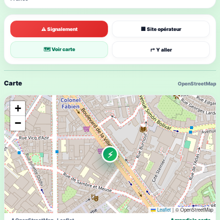
⚠ Signalement
🏢 Site opérateur
🗺 Voir carte
↱ Y aller
Carte
OpenStreetMap
+
−
⚡
Leaflet
|
© OpenStreetMap