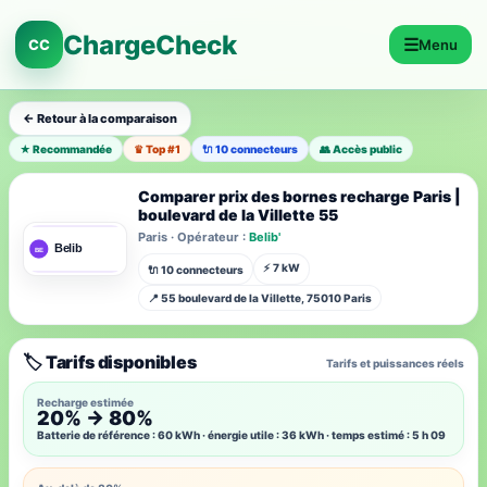
ChargeCheck
☰
CC
Menu
← Retour à la comparaison
★ Recommandée
♛ Top #1
🔌 10 connecteurs
👥 Accès public
Comparer prix des bornes recharge Paris |
boulevard de la Villette 55
Paris · Opérateur :
Belib'
⚡ 7 kW
🔌 10 connecteurs
📍 55 boulevard de la Villette, 75010 Paris
🏷️ Tarifs disponibles
Tarifs et puissances réels
Recharge estimée
20% → 80%
Batterie de référence : 60 kWh · énergie utile : 36 kWh · temps estimé : 5 h 09