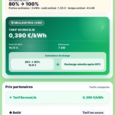
Au-delà de 80%
80% → 100%
Pertes estimées : 3 kWh · coût estimé : 1,35 € · temps estimé : 4 h 46
🏆 MEILLEUR PRIX / KWH
TARIF BORNESLIB
0,390 €/kWh
Coût 20–80%
Puissance
16,15 €
7 kW
Estimation de charge
20% → 80%
→
Recharge ralentie après 80%
16,15 €
Prix partenaires
Tarifs comparés
★ Tarif BornesLib
0,390 €/kWh
◆ Belib'
Tarif en cours