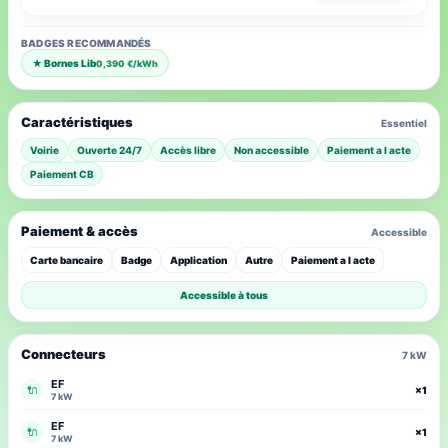
BADGES RECOMMANDÉS
★ Bornes Lib
0,390 €/kWh
Caractéristiques
Essentiel
Voirie
Ouverte 24/7
Accès libre
Non accessible
Paiement a l acte
Paiement CB
Paiement & accès
Accessible
Carte bancaire
Badge
Application
Autre
Paiement a l acte
Accessible à tous
Connecteurs
7 kW
EF
🔌
×1
7 kW
EF
🔌
×1
7 kW