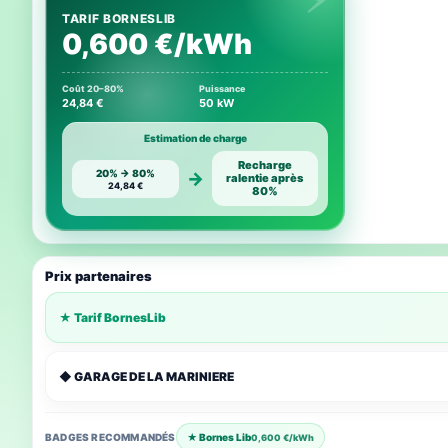
TARIF BORNESLIB
0,600 €/kWh
Coût 20–80%
Puissance
24,84 €
50 kW
Estimation de charge
Recharge
20% → 80%
→
ralentie après
24,84 €
80%
Prix partenaires
★ Tarif BornesLib
◆ GARAGE DE LA MARINIERE
BADGES RECOMMANDÉS
★ Bornes Lib
0,600 €/kWh