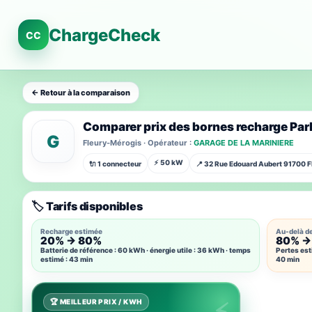
ChargeCheck
CC
← Retour à la comparaison
Comparer prix des bornes recharge Park
G
Fleury-Mérogis · Opérateur :
GARAGE DE LA MARINIERE
⚡ 50 kW
🔌 1 connecteur
📍 32 Rue Edouard Aubert 91700 
🏷️ Tarifs disponibles
Recharge estimée
Au-delà d
20% → 80%
80% →
Batterie de référence : 60 kWh · énergie utile : 36 kWh · temps
Pertes est
estimé : 43 min
40 min
🏆 MEILLEUR PRIX / KWH