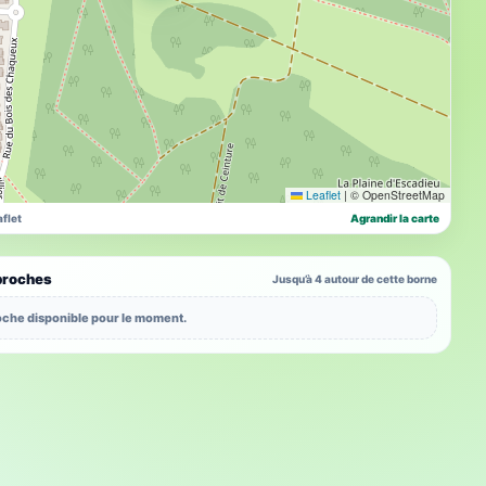
Leaflet
|
© OpenStreetMap
flet
Agrandir la carte
proches
Jusqu’à 4 autour de cette borne
che disponible pour le moment.