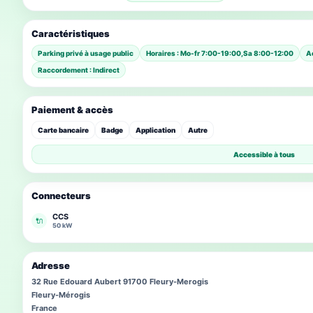
Caractéristiques
Parking privé à usage public
Horaires : Mo-fr 7:00-19:00,Sa 8:00-12:00
A
Raccordement : Indirect
Paiement & accès
Carte bancaire
Badge
Application
Autre
Accessible à tous
Connecteurs
CCS
🔌
50 kW
Adresse
32 Rue Edouard Aubert 91700 Fleury-Merogis
Fleury-Mérogis
France