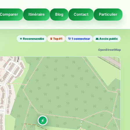
Comparer
Itinéraire
Blog
Contact
Particulier
★ Recommandée
♛ Top #1
🔌 1 connecteur
👥 Accès public
OpenStreetMap
⚡