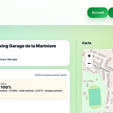
Accueil
Carte
ing Garage de la Mariniere
+
Fleury-Merogis
−
Tarifs et puissances réels
e 80%
 100%
imées : 3 kWh · coût estimé : 2,07 € · temps estimé :