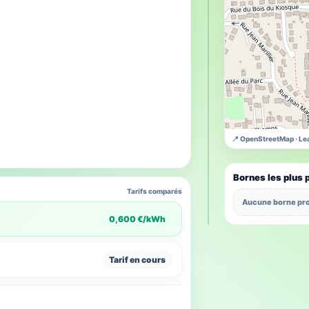
📍 OpenStreetMap · Lea
Bornes les plus 
Tarifs comparés
Aucune borne pro
0,600 €/kWh
Tarif en cours