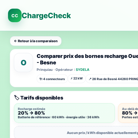
ChargeCheck
CC
← Retour à la comparaison
Comparer prix des bornes recharge Oue
O
- Besne
Prinquiau · Opérateur :
SYDELA
⚡ 22 kW
🔌 4 connecteurs
📍 26 Rue de Besné 44260 PRIN
🏷️ Tarifs disponibles
Recharge estimée
Au-delà d
20% → 80%
80% →
Batterie de référence : 60 kWh · énergie utile : 36 kWh
Pertes es
Aucun prix / kWh disponible actuellement 