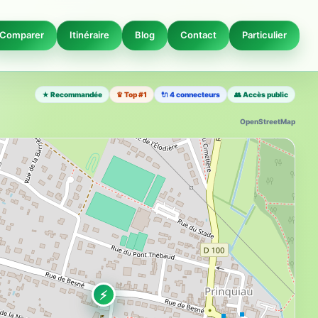
Comparer
Itinéraire
Blog
Contact
Particulier
★ Recommandée
♛ Top #1
🔌 4 connecteurs
👥 Accès public
OpenStreetMap
⚡