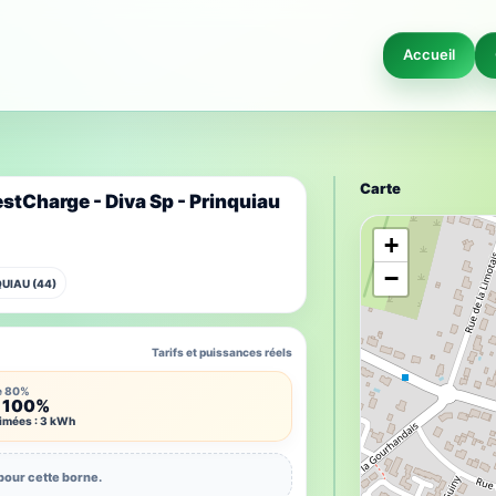
Accueil
Carte
stCharge - Diva Sp - Prinquiau
+
−
QUIAU (44)
Tarifs et puissances réels
e 80%
 100%
timées : 3 kWh
pour cette borne.