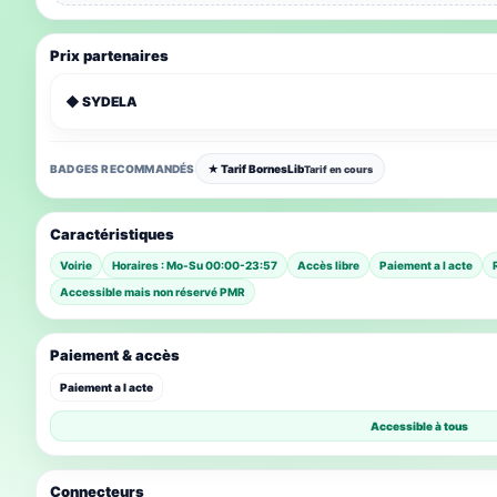
Prix partenaires
◆ SYDELA
BADGES RECOMMANDÉS
★ Tarif BornesLib
Tarif en cours
Caractéristiques
Voirie
Horaires : Mo-Su 00:00-23:57
Accès libre
Paiement a l acte
Accessible mais non réservé PMR
Paiement & accès
Paiement a l acte
Accessible à tous
Connecteurs