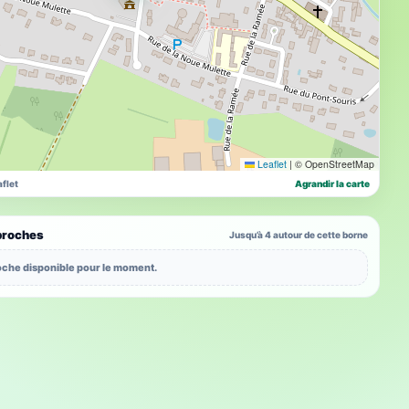
Leaflet
|
© OpenStreetMap
flet
Agrandir la carte
proches
Jusqu’à 4 autour de cette borne
che disponible pour le moment.