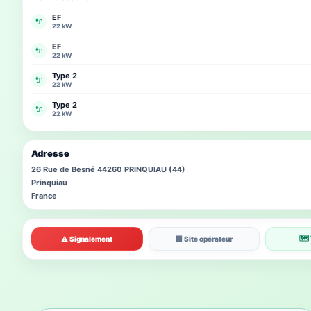
EF
🔌
22 kW
EF
🔌
22 kW
Type 2
🔌
22 kW
Type 2
🔌
22 kW
Adresse
26 Rue de Besné 44260 PRINQUIAU (44)
Prinquiau
France
🗺 
⚠ Signalement
🏢 Site opérateur