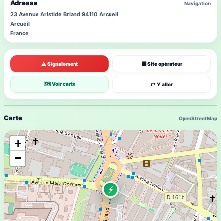
Adresse
Navigation
23 Avenue Aristide Briand 94110 Arcueil
Arcueil
France
⚠ Signalement
🏢 Site opérateur
🗺 Voir carte
↱ Y aller
Carte
OpenStreetMap
+
−
⚡