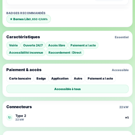
BADGES RECOMMANDÉS
★ Bornes Lib
0,650 €/kWh
Caractéristiques
Essentiel
Voirie
Ouverte 24/7
Accès libre
Paiement a l acte
Accessibilité inconnue
Raccordement : Direct
Paiement & accès
Accessible
Carte bancaire
Badge
Application
Autre
Paiement a l acte
Accessible à tous
Connecteurs
22 kW
Type 2
🔌
×1
22 kW