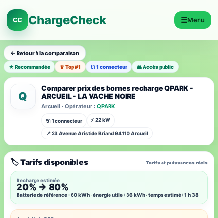
ChargeCheck
☰
CC
Menu
← Retour à la comparaison
★ Recommandée
♛ Top #1
🔌 1 connecteur
👥 Accès public
Comparer prix des bornes recharge QPARK -
Q
ARCUEIL - LA VACHE NOIRE
Arcueil · Opérateur :
QPARK
⚡ 22 kW
🔌 1 connecteur
📍 23 Avenue Aristide Briand 94110 Arcueil
🏷️ Tarifs disponibles
Tarifs et puissances réels
Recharge estimée
20% → 80%
Batterie de référence : 60 kWh · énergie utile : 36 kWh · temps estimé : 1 h 38