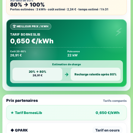
Au-delà de 80%
80% → 100%
Pertes estimées : 3 kWh · coût estimé : 2,24 € · temps estimé : 1 h 31
🏆 MEILLEUR PRIX / KWH
TARIF BORNESLIB
0,650 €/kWh
Coût 20–80%
Puissance
26,91 €
22 kW
Estimation de charge
20% → 80%
→
Recharge ralentie après 80%
26,91 €
Prix partenaires
Tarifs comparés
★ Tarif BornesLib
0,650 €/kWh
◆ QPARK
Tarif en cours