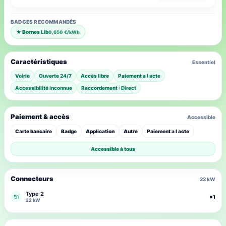
BADGES RECOMMANDÉS
★ Bornes Lib
0,650 €/kWh
Caractéristiques
Essentiel
Voirie
Ouverte 24/7
Accès libre
Paiement a l acte
Accessibilité inconnue
Raccordement : Direct
Paiement & accès
Accessible
Carte bancaire
Badge
Application
Autre
Paiement a l acte
Accessible à tous
Connecteurs
22 kW
Type 2
🔌
×1
22 kW