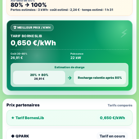
Au-delà de 80%
80% → 100%
Pertes estimées : 3 kWh · coût estimé : 2,24 € · temps estimé : 1 h 31
🏆 MEILLEUR PRIX / KWH
TARIF BORNESLIB
0,650 €/kWh
Coût 20–80%
Puissance
26,91 €
22 kW
Estimation de charge
20% → 80%
→
Recharge ralentie après 80%
26,91 €
Prix partenaires
Tarifs comparés
★ Tarif BornesLib
0,650 €/kWh
◆ QPARK
Tarif en cours