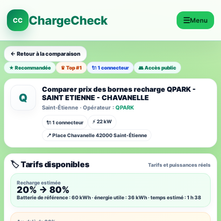
ChargeCheck
☰
CC
Menu
← Retour à la comparaison
★ Recommandée
♛ Top #1
🔌 1 connecteur
👥 Accès public
Comparer prix des bornes recharge QPARK -
Q
SAINT ETIENNE - CHAVANELLE
Saint-Étienne · Opérateur :
QPARK
⚡ 22 kW
🔌 1 connecteur
📍 Place Chavanelle 42000 Saint-Étienne
🏷️ Tarifs disponibles
Tarifs et puissances réels
Recharge estimée
20% → 80%
Batterie de référence : 60 kWh · énergie utile : 36 kWh · temps estimé : 1 h 38