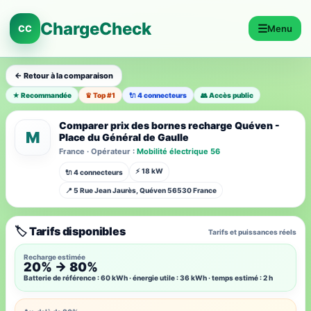
ChargeCheck
☰
CC
Menu
← Retour à la comparaison
★ Recommandée
♛ Top #1
🔌 4 connecteurs
👥 Accès public
Comparer prix des bornes recharge Quéven -
M
Place du Général de Gaulle
France · Opérateur :
Mobilité électrique 56
⚡ 18 kW
🔌 4 connecteurs
📍 5 Rue Jean Jaurès, Quéven 56530 France
🏷️ Tarifs disponibles
Tarifs et puissances réels
Recharge estimée
20% → 80%
Batterie de référence : 60 kWh · énergie utile : 36 kWh · temps estimé : 2 h