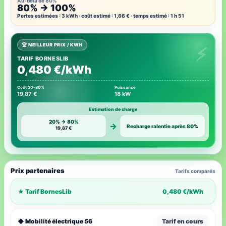
Au-delà de 80%
80% → 100%
Pertes estimées : 3 kWh · coût estimé : 1,66 € · temps estimé : 1 h 51
🏆 MEILLEUR PRIX / KWH
TARIF BORNESLIB
0,480 €/kWh
Coût 20–80%
Puissance
19,87 €
18 kW
Estimation de charge
20% → 80%
→
Recharge ralentie après 80%
19,87 €
Prix partenaires
Tarifs comparés
★ Tarif BornesLib
0,480 €/kWh
◆ Mobilité électrique 56
Tarif en cours