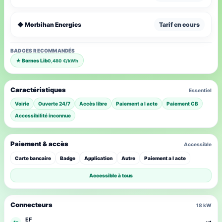
◆ Morbihan Energies
Tarif en cours
BADGES RECOMMANDÉS
★ Bornes Lib
0,480 €/kWh
Caractéristiques
Essentiel
Voirie
Ouverte 24/7
Accès libre
Paiement a l acte
Paiement CB
Accessibilité inconnue
Paiement & accès
Accessible
Carte bancaire
Badge
Application
Autre
Paiement a l acte
Accessible à tous
Connecteurs
18 kW
EF