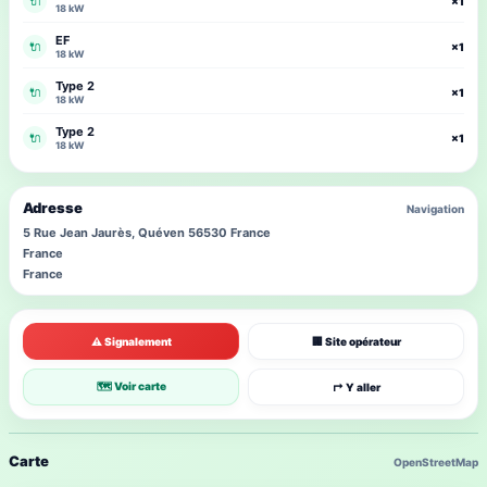
🔌
×1
18 kW
EF
🔌
×1
18 kW
Type 2
🔌
×1
18 kW
Type 2
🔌
×1
18 kW
Adresse
Navigation
5 Rue Jean Jaurès, Quéven 56530 France
France
France
⚠ Signalement
🏢 Site opérateur
🗺 Voir carte
↱ Y aller
Carte
OpenStreetMap