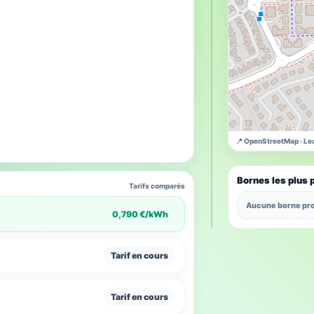
📍 OpenStreetMap · Lea
Bornes les plus 
Tarifs comparés
Aucune borne pro
0,790 €/kWh
Tarif en cours
Tarif en cours