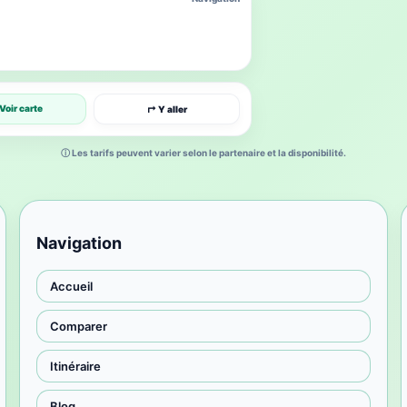
Voir carte
↱ Y aller
ⓘ Les tarifs peuvent varier selon le partenaire et la disponibilité.
Navigation
Accueil
Comparer
Itinéraire
Blog