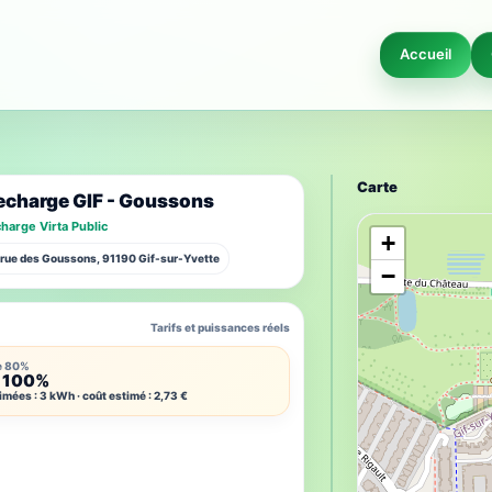
Accueil
Carte
echarge GIF - Goussons
harge Virta Public
+
1 rue des Goussons, 91190 Gif-sur-Yvette
−
Tarifs et puissances réels
e 80%
 100%
imées : 3 kWh · coût estimé : 2,73 €