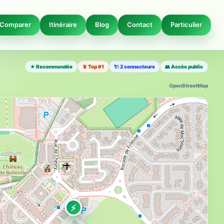
Comparer
Itinéraire
Blog
Contact
Particulier
★ Recommandée
♛ Top #1
🔌 2 connecteurs
👥 Accès public
OpenStreetMap
⚡