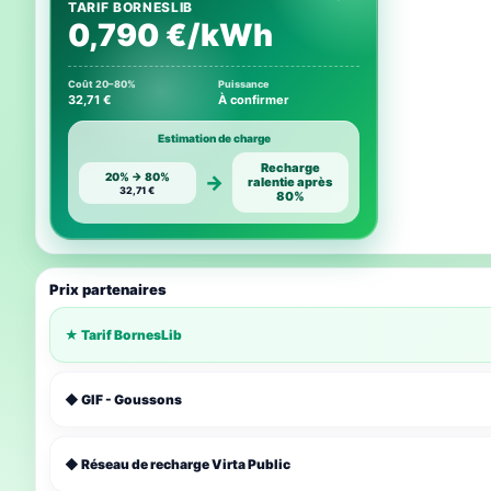
TARIF BORNESLIB
0,790 €/kWh
Coût 20–80%
Puissance
32,71 €
À confirmer
Estimation de charge
Recharge
20% → 80%
→
ralentie après
32,71 €
80%
Prix partenaires
★ Tarif BornesLib
◆ GIF - Goussons
◆ Réseau de recharge Virta Public