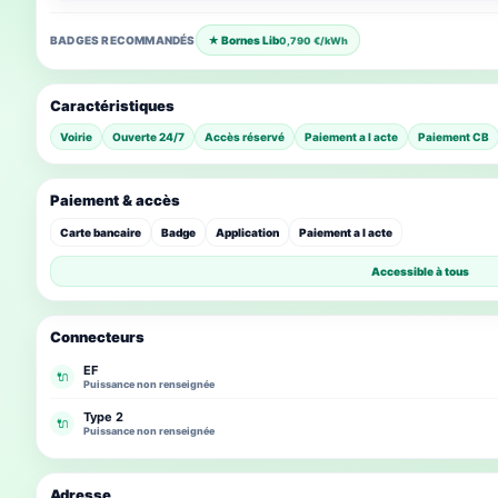
BADGES RECOMMANDÉS
★ Bornes Lib
0,790 €/kWh
Caractéristiques
Voirie
Ouverte 24/7
Accès réservé
Paiement a l acte
Paiement CB
Paiement & accès
Carte bancaire
Badge
Application
Paiement a l acte
Accessible à tous
Connecteurs
EF
🔌
Puissance non renseignée
Type 2
🔌
Puissance non renseignée
Adresse