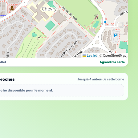
Leaflet
|
© OpenStreetMap
flet
Agrandir la carte
proches
Jusqu’à 4 autour de cette borne
che disponible pour le moment.