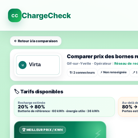
ChargeCheck
CC
← Retour à la comparaison
Comparer prix des bornes r
Gif-sur-Yvette · Opérateur :
Réseau de rec
⚡ Non renseignée
🔌 2 connecteurs
📍 
🏷️ Tarifs disponibles
Recharge estimée
Au-delà d
20% → 80%
80% →
Batterie de référence : 60 kWh · énergie utile : 36 kWh
Pertes est
🏆 MEILLEUR PRIX / KWH