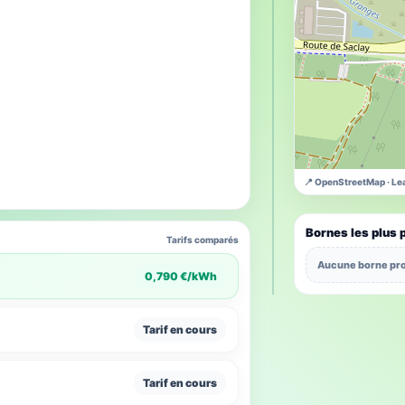
📍 OpenStreetMap · Lea
Bornes les plus 
Tarifs comparés
Aucune borne pro
0,790 €/kWh
Tarif en cours
Tarif en cours