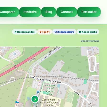
Comparer
Itinéraire
Blog
Contact
Particulier
★ Recommandée
♛ Top #1
🔌 2 connecteurs
👥 Accès public
OpenStreetMap
⚡