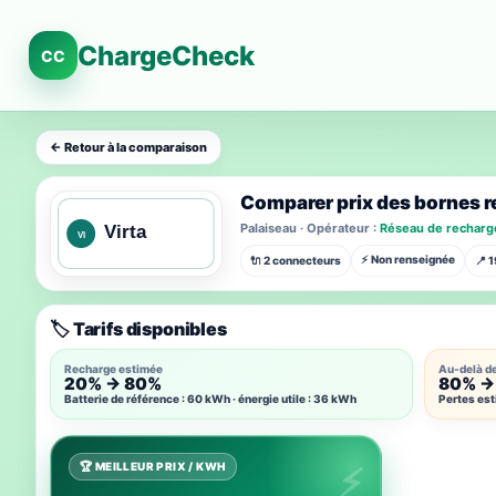
ChargeCheck
CC
← Retour à la comparaison
Comparer prix des bornes 
Palaiseau · Opérateur :
Réseau de recharge
⚡ Non renseignée
🔌 2 connecteurs
📍 
🏷️ Tarifs disponibles
Recharge estimée
Au-delà d
20% → 80%
80% →
Batterie de référence : 60 kWh · énergie utile : 36 kWh
Pertes est
🏆 MEILLEUR PRIX / KWH