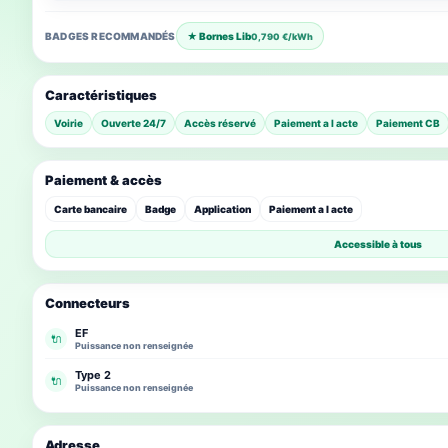
BADGES RECOMMANDÉS
★ Bornes Lib
0,790 €/kWh
Caractéristiques
Voirie
Ouverte 24/7
Accès réservé
Paiement a l acte
Paiement CB
Paiement & accès
Carte bancaire
Badge
Application
Paiement a l acte
Accessible à tous
Connecteurs
EF
🔌
Puissance non renseignée
Type 2
🔌
Puissance non renseignée
Adresse