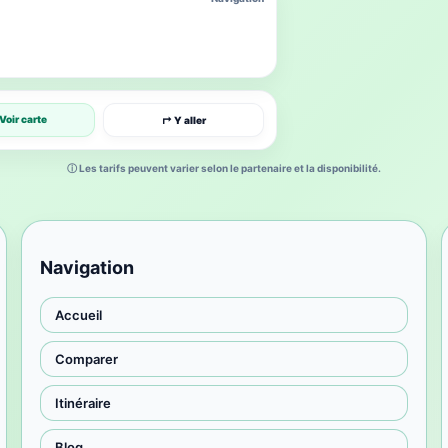
Voir carte
↱ Y aller
ⓘ Les tarifs peuvent varier selon le partenaire et la disponibilité.
Navigation
Accueil
Comparer
Itinéraire
Blog