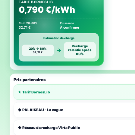
TARIF BORNESLIB
0,790 €/kWh
Coût 20–80%
Puissance
32,71 €
À confirmer
Estimation de charge
Recharge
20% → 80%
→
ralentie après
32,71 €
80%
Prix partenaires
★ Tarif BornesLib
◆ PALAISEAU - La vague
◆ Réseau de recharge Virta Public