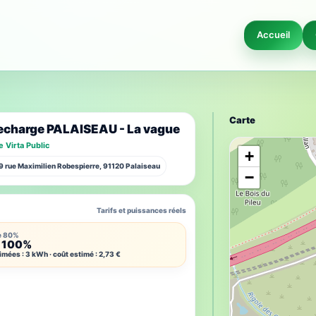
Accueil
Carte
recharge PALAISEAU - La vague
 Virta Public
+
19 rue Maximilien Robespierre, 91120 Palaiseau
−
Tarifs et puissances réels
e 80%
 100%
imées : 3 kWh · coût estimé : 2,73 €