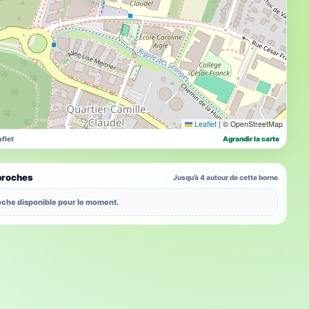
Leaflet
|
© OpenStreetMap
flet
Agrandir la carte
proches
Jusqu’à 4 autour de cette borne
che disponible pour le moment.