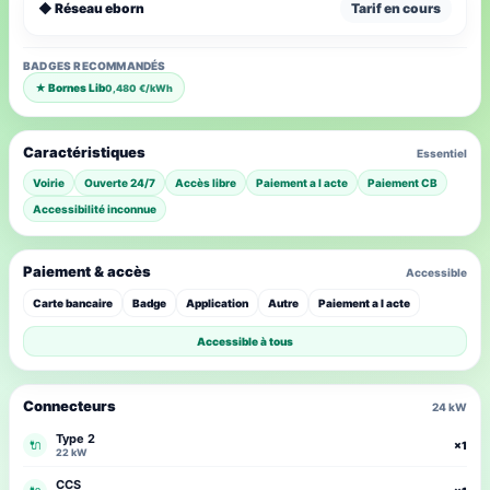
◆ Réseau eborn
Tarif en cours
BADGES RECOMMANDÉS
★ Bornes Lib
0,480 €/kWh
Caractéristiques
Essentiel
Voirie
Ouverte 24/7
Accès libre
Paiement a l acte
Paiement CB
Accessibilité inconnue
Paiement & accès
Accessible
Carte bancaire
Badge
Application
Autre
Paiement a l acte
Accessible à tous
Connecteurs
24 kW
Type 2
🔌
×1
22 kW
CCS