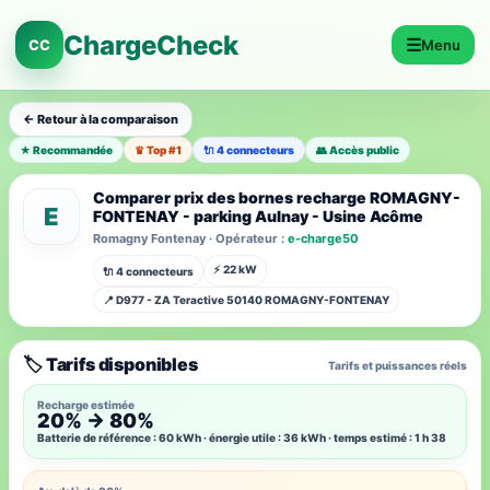
ChargeCheck
☰
CC
Menu
← Retour à la comparaison
★ Recommandée
♛ Top #1
🔌 4 connecteurs
👥 Accès public
Comparer prix des bornes recharge ROMAGNY-
E
FONTENAY - parking Aulnay - Usine Acôme
Romagny Fontenay · Opérateur :
e-charge50
⚡ 22 kW
🔌 4 connecteurs
📍 D977 - ZA Teractive 50140 ROMAGNY-FONTENAY
🏷️ Tarifs disponibles
Tarifs et puissances réels
Recharge estimée
20% → 80%
Batterie de référence : 60 kWh · énergie utile : 36 kWh · temps estimé : 1 h 38