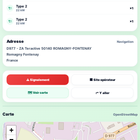
Type 2
🔌
×1
22 kW
Type 2
🔌
×1
22 kW
Adresse
Navigation
D977 - ZA Teractive 50140 ROMAGNY-FONTENAY
Romagny Fontenay
France
⚠ Signalement
🏢 Site opérateur
🗺 Voir carte
↱ Y aller
Carte
OpenStreetMap
+
−