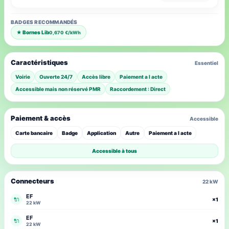
BADGES RECOMMANDÉS
★ Bornes Lib
0,670 €/kWh
Caractéristiques
Essentiel
Voirie
Ouverte 24/7
Accès libre
Paiement a l acte
Accessible mais non réservé PMR
Raccordement : Direct
Paiement & accès
Accessible
Carte bancaire
Badge
Application
Autre
Paiement a l acte
Accessible à tous
Connecteurs
22 kW
EF
🔌
×1
22 kW
EF
🔌
×1
22 kW