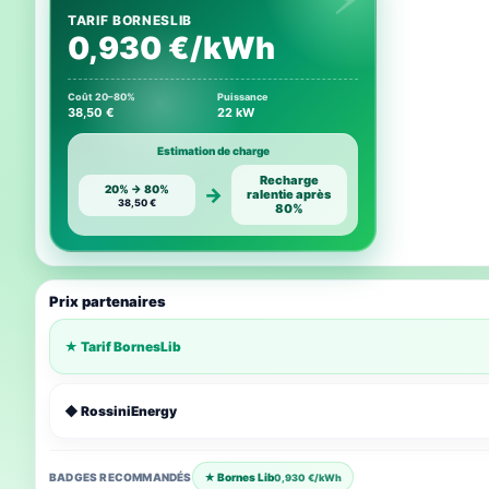
TARIF BORNESLIB
0,930 €/kWh
Coût 20–80%
Puissance
38,50 €
22 kW
Estimation de charge
Recharge
20% → 80%
→
ralentie après
38,50 €
80%
Prix partenaires
★ Tarif BornesLib
◆ RossiniEnergy
BADGES RECOMMANDÉS
★ Bornes Lib
0,930 €/kWh