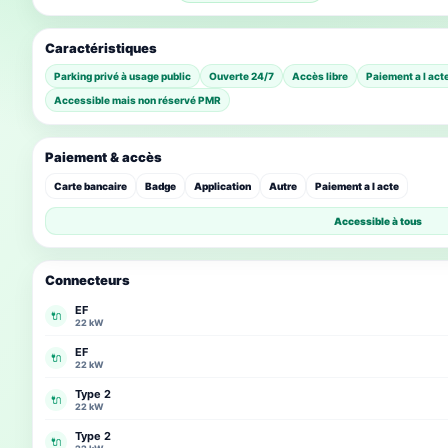
Caractéristiques
Parking privé à usage public
Ouverte 24/7
Accès libre
Paiement a l act
Accessible mais non réservé PMR
Paiement & accès
Carte bancaire
Badge
Application
Autre
Paiement a l acte
Accessible à tous
Connecteurs
EF
🔌
22 kW
EF
🔌
22 kW
Type 2
🔌
22 kW
Type 2
🔌