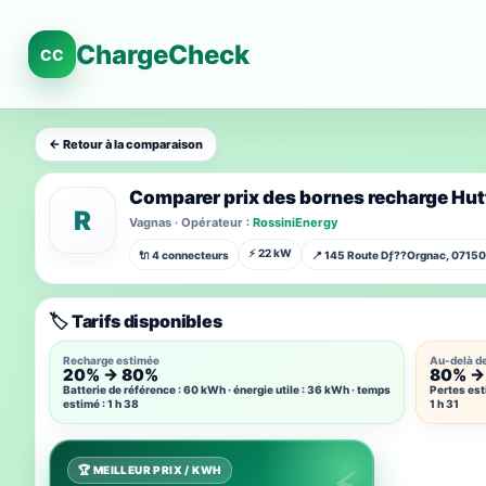
ChargeCheck
CC
← Retour à la comparaison
Comparer prix des bornes recharge Hu
R
Vagnas · Opérateur :
RossiniEnergy
⚡ 22 kW
🔌 4 connecteurs
📍 145 Route Dƒ??Orgnac, 0715
🏷️ Tarifs disponibles
Recharge estimée
Au-delà d
20% → 80%
80% →
Batterie de référence : 60 kWh · énergie utile : 36 kWh · temps
Pertes est
estimé : 1 h 38
1 h 31
🏆 MEILLEUR PRIX / KWH