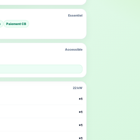
Essentiel
e
Paiement CB
Accessible
22 kW
×1
×1
×1
×1