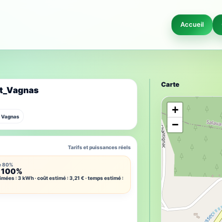
Accueil
Carte
tt_Vagnas
+
0 Vagnas
−
Tarifs et puissances réels
e 80%
 100%
imées : 3 kWh · coût estimé : 3,21 € · temps estimé :