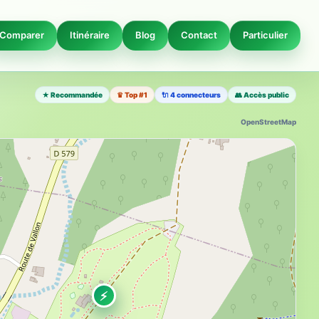
Comparer
Itinéraire
Blog
Contact
Particulier
★ Recommandée
♛ Top #1
🔌 4 connecteurs
👥 Accès public
OpenStreetMap
⚡