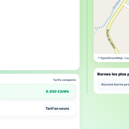
📍 OpenStreetMap · Lea
Bornes les plus 
Tarifs comparés
Aucune borne pro
0,930 €/kWh
Tarif en cours