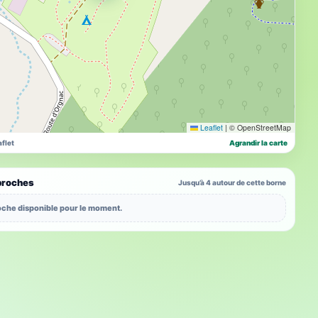
Leaflet
|
© OpenStreetMap
flet
Agrandir la carte
proches
Jusqu’à 4 autour de cette borne
che disponible pour le moment.