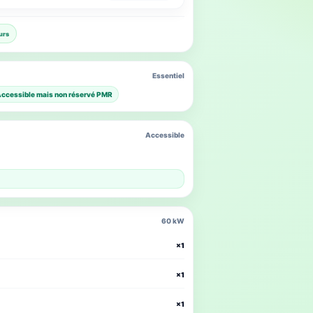
urs
Essentiel
ccessible mais non réservé PMR
Accessible
60 kW
×1
×1
×1