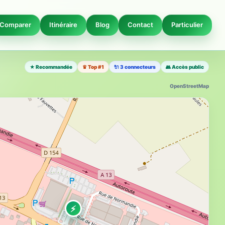
Comparer
Itinéraire
Blog
Contact
Particulier
★ Recommandée
♛ Top #1
🔌 3 connecteurs
👥 Accès public
OpenStreetMap
⚡