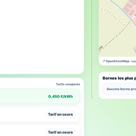
📍 OpenStreetMap · Lea
Bornes les plus 
Tarifs comparés
Aucune borne pro
0,450 €/kWh
Tarif en cours
Tarif en cours