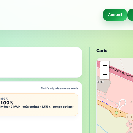
Accueil
Carte
+
−
Tarifs et puissances réels
e 80%
 100%
imées : 3 kWh · coût estimé : 1,55 € · temps estimé :