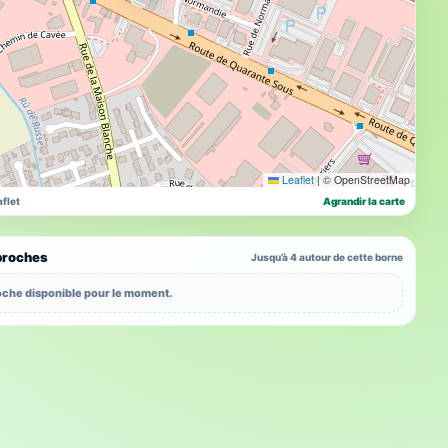
Leaflet
|
© OpenStreetMap
flet
Agrandir la carte
proches
Jusqu’à 4 autour de cette borne
che disponible pour le moment.