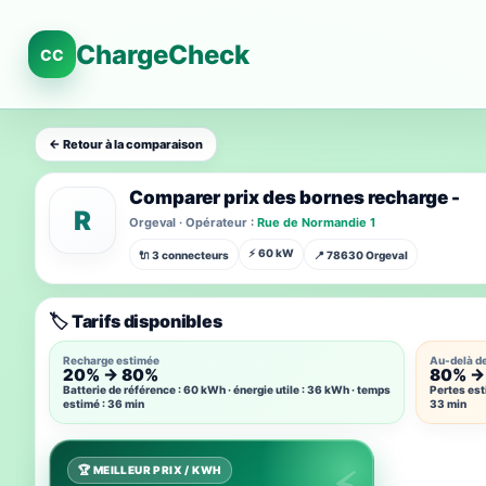
ChargeCheck
CC
← Retour à la comparaison
Comparer prix des bornes recharge -
R
Orgeval · Opérateur :
Rue de Normandie 1
⚡ 60 kW
🔌 3 connecteurs
📍 78630 Orgeval
🏷️ Tarifs disponibles
Recharge estimée
Au-delà d
20% → 80%
80% →
Batterie de référence : 60 kWh · énergie utile : 36 kWh · temps
Pertes est
estimé : 36 min
33 min
🏆 MEILLEUR PRIX / KWH