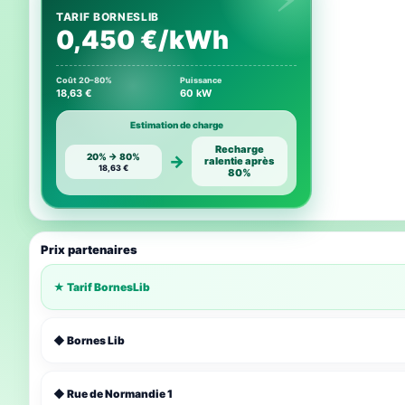
TARIF BORNESLIB
0,450 €/kWh
Coût 20–80%
Puissance
18,63 €
60 kW
Estimation de charge
Recharge
20% → 80%
→
ralentie après
18,63 €
80%
Prix partenaires
★ Tarif BornesLib
◆ Bornes Lib
◆ Rue de Normandie 1