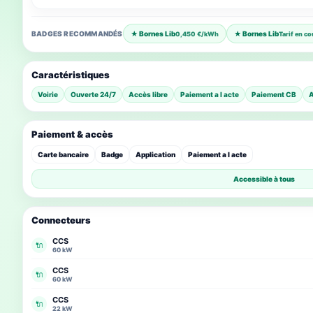
BADGES RECOMMANDÉS
★ Bornes Lib
★ Bornes Lib
0,450 €/kWh
Tarif en co
Caractéristiques
Voirie
Ouverte 24/7
Accès libre
Paiement a l acte
Paiement CB
A
Paiement & accès
Carte bancaire
Badge
Application
Paiement a l acte
Accessible à tous
Connecteurs
CCS
🔌
60 kW
CCS
🔌
60 kW
CCS
🔌
22 kW