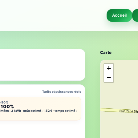
Accueil
Carte
+
−
Tarifs et puissances réels
e 80%
 100%
imées : 3 kWh · coût estimé : 1,52 € · temps estimé :