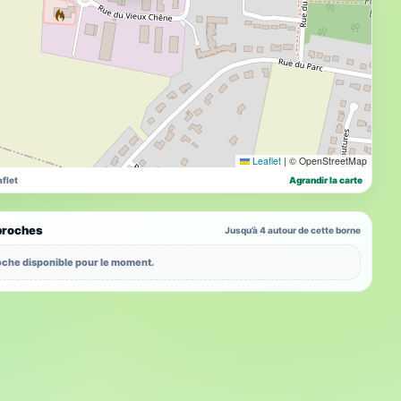
Leaflet
|
© OpenStreetMap
flet
Agrandir la carte
proches
Jusqu’à 4 autour de cette borne
che disponible pour le moment.