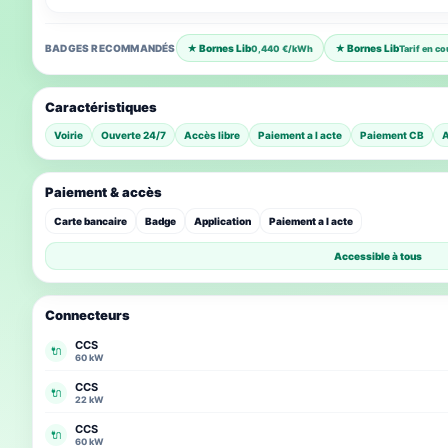
BADGES RECOMMANDÉS
★ Bornes Lib
★ Bornes Lib
0,440 €/kWh
Tarif en co
Caractéristiques
Voirie
Ouverte 24/7
Accès libre
Paiement a l acte
Paiement CB
A
Paiement & accès
Carte bancaire
Badge
Application
Paiement a l acte
Accessible à tous
Connecteurs
CCS
🔌
60 kW
CCS
🔌
22 kW
CCS
🔌
60 kW