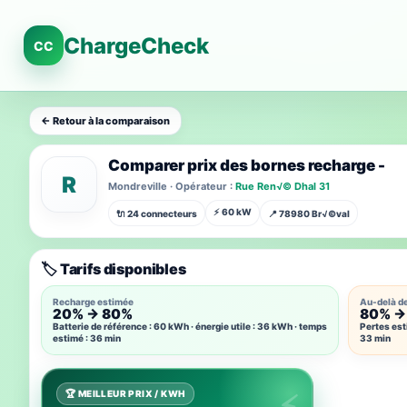
ChargeCheck
CC
← Retour à la comparaison
Comparer prix des bornes recharge -
R
Mondreville · Opérateur :
Rue Ren√© Dhal 31
⚡ 60 kW
🔌 24 connecteurs
📍 78980 Br√©val
🏷️ Tarifs disponibles
Recharge estimée
Au-delà d
20% → 80%
80% →
Batterie de référence : 60 kWh · énergie utile : 36 kWh · temps
Pertes est
estimé : 36 min
33 min
🏆 MEILLEUR PRIX / KWH