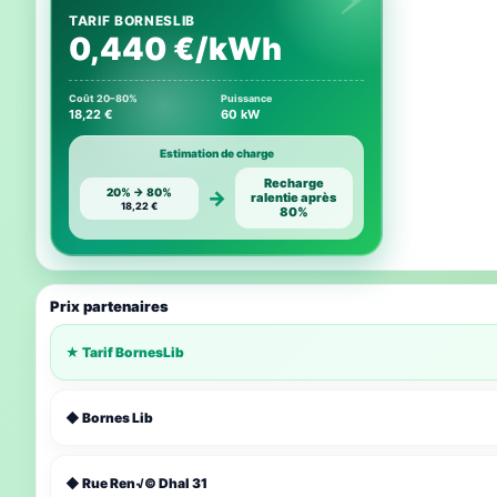
TARIF BORNESLIB
0,440 €/kWh
Coût 20–80%
Puissance
18,22 €
60 kW
Estimation de charge
Recharge
20% → 80%
→
ralentie après
18,22 €
80%
Prix partenaires
★ Tarif BornesLib
◆ Bornes Lib
◆ Rue Ren√© Dhal 31