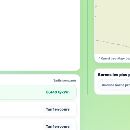
📍 OpenStreetMap · Lea
Bornes les plus 
Tarifs comparés
Aucune borne pro
0,440 €/kWh
Tarif en cours
Tarif en cours