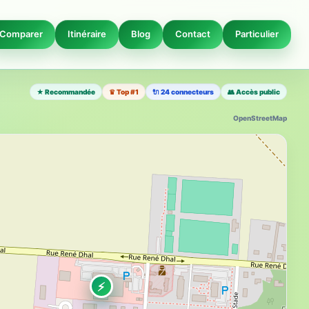
Comparer
Itinéraire
Blog
Contact
Particulier
★ Recommandée
♛ Top #1
🔌 24 connecteurs
👥 Accès public
OpenStreetMap
⚡