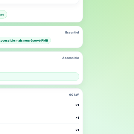
urs
Essentiel
ccessible mais non réservé PMR
Accessible
60 kW
×1
×1
×1