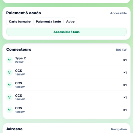
Paiement & accès
Accessible
Carte bancaire
Paiement a l acte
Autre
Accessible à tous
Connecteurs
180 kW
Type 2
🔌
×1
22 kW
CCS
🔌
×1
180 kW
CCS
🔌
×1
180 kW
CCS
🔌
×1
180 kW
CCS
🔌
×1
180 kW
Adresse
Navigation