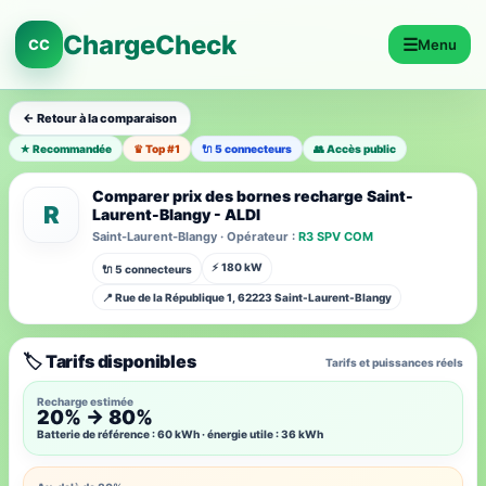
ChargeCheck
☰
CC
Menu
← Retour à la comparaison
★ Recommandée
♛ Top #1
🔌 5 connecteurs
👥 Accès public
Comparer prix des bornes recharge Saint-
R
Laurent-Blangy - ALDI
Saint-Laurent-Blangy · Opérateur :
R3 SPV COM
⚡ 180 kW
🔌 5 connecteurs
📍 Rue de la République 1, 62223 Saint-Laurent-Blangy
🏷️ Tarifs disponibles
Tarifs et puissances réels
Recharge estimée
20% → 80%
Batterie de référence : 60 kWh · énergie utile : 36 kWh