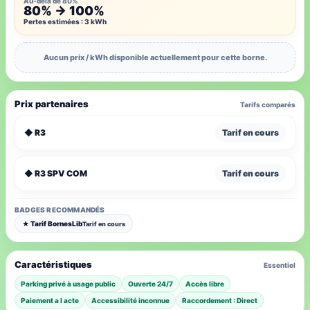
Au-delà de 80%
80% → 100%
Pertes estimées : 3 kWh
Aucun prix / kWh disponible actuellement pour cette borne.
Prix partenaires
Tarifs comparés
◆ R3
Tarif en cours
◆ R3 SPV COM
Tarif en cours
BADGES RECOMMANDÉS
★ Tarif BornesLib
Tarif en cours
Caractéristiques
Essentiel
Parking privé à usage public
Ouverte 24/7
Accès libre
Paiement a l acte
Accessibilité inconnue
Raccordement : Direct