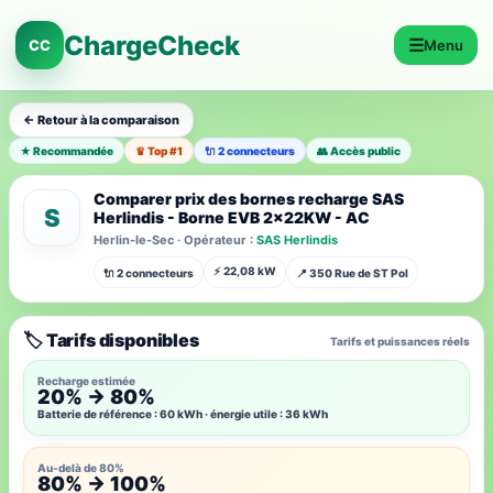
ChargeCheck
☰
CC
Menu
← Retour à la comparaison
★ Recommandée
♛ Top #1
🔌 2 connecteurs
👥 Accès public
Comparer prix des bornes recharge SAS
S
Herlindis - Borne EVB 2x22KW - AC
Herlin-le-Sec · Opérateur :
SAS Herlindis
⚡ 22,08 kW
🔌 2 connecteurs
📍 350 Rue de ST Pol
🏷️ Tarifs disponibles
Tarifs et puissances réels
Recharge estimée
20% → 80%
Batterie de référence : 60 kWh · énergie utile : 36 kWh
Au-delà de 80%
80% → 100%