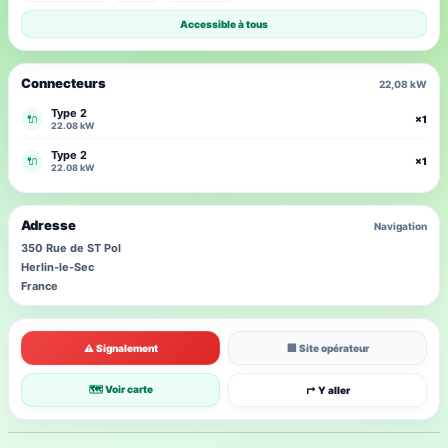
Accessible à tous
Connecteurs
22,08 kW
Type 2
🔌
×1
22.08 kW
Type 2
🔌
×1
22.08 kW
Adresse
Navigation
350 Rue de ST Pol
Herlin-le-Sec
France
⚠ Signalement
🏢 Site opérateur
🗺 Voir carte
↱ Y aller