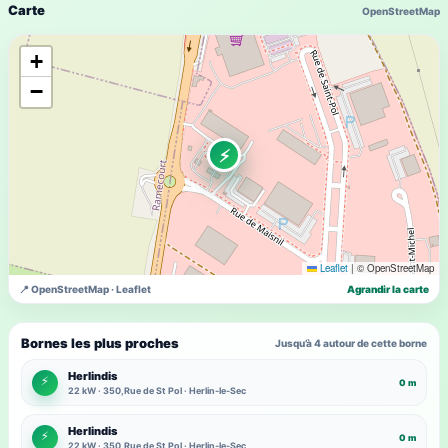
Carte
OpenStreetMap
+
−
⚡
Leaflet
|
© OpenStreetMap
📍 OpenStreetMap · Leaflet
Agrandir la carte
Bornes les plus proches
Jusqu’à 4 autour de cette borne
Herlindis
⚡
0 m
22 kW · 350,Rue de St Pol · Herlin-le-Sec
Herlindis
⚡
0 m
22 kW · 350,Rue de St Pol · Herlin-le-Sec