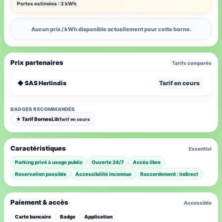
Pertes estimées : 3 kWh
Aucun prix / kWh disponible actuellement pour cette borne.
Prix partenaires
Tarifs comparés
◆ SAS Herlindis
Tarif en cours
BADGES RECOMMANDÉS
★ Tarif BornesLib
Tarif en cours
Caractéristiques
Essentiel
Parking privé à usage public
Ouverte 24/7
Accès libre
Reservation possible
Accessibilité inconnue
Raccordement : Indirect
Paiement & accès
Accessible
Carte bancaire
Badge
Application