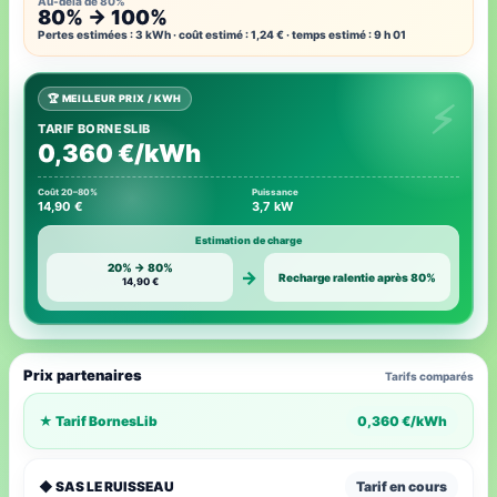
Au-delà de 80%
80% → 100%
Pertes estimées : 3 kWh · coût estimé : 1,24 € · temps estimé : 9 h 01
🏆 MEILLEUR PRIX / KWH
TARIF BORNESLIB
0,360 €/kWh
Coût 20–80%
Puissance
14,90 €
3,7 kW
Estimation de charge
20% → 80%
→
Recharge ralentie après 80%
14,90 €
Prix partenaires
Tarifs comparés
★ Tarif BornesLib
0,360 €/kWh
◆ SAS LE RUISSEAU
Tarif en cours