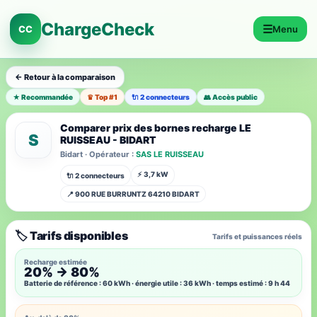
ChargeCheck
☰
CC
Menu
← Retour à la comparaison
★ Recommandée
♛ Top #1
🔌 2 connecteurs
👥 Accès public
Comparer prix des bornes recharge LE
S
RUISSEAU - BIDART
Bidart · Opérateur :
SAS LE RUISSEAU
⚡ 3,7 kW
🔌 2 connecteurs
📍 900 RUE BURRUNTZ 64210 BIDART
🏷️ Tarifs disponibles
Tarifs et puissances réels
Recharge estimée
20% → 80%
Batterie de référence : 60 kWh · énergie utile : 36 kWh · temps estimé : 9 h 44