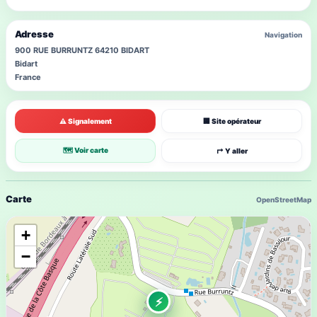
Adresse
Navigation
900 RUE BURRUNTZ 64210 BIDART
Bidart
France
⚠ Signalement
🏢 Site opérateur
🗺 Voir carte
↱ Y aller
Carte
OpenStreetMap
+
−
⚡