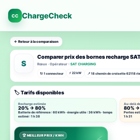
ChargeCheck
CC
← Retour à la comparaison
Comparer prix des bornes recharge S
S
Rœux · Opérateur :
SAT CHARGING
⚡ 22 kW
🔌 1 connecteur
📍 18 chemin de croisette 62118 ri
🏷️ Tarifs disponibles
Recharge estimée
Au-delà d
20% → 80%
80% →
Batterie de référence : 60 kWh · énergie utile : 36 kWh · temps
Pertes est
estimé : 1 h 38
1 h 31
🏆 MEILLEUR PRIX / KWH