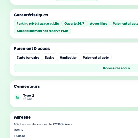
Caractéristiques
Parking privé à usage public
Ouverte 24/7
Accès libre
Paiement a l act
Accessible mais non réservé PMR
Paiement & accès
Carte bancaire
Badge
Application
Paiement a l acte
Accessible à tous
Connecteurs
Type 2
🔌
22 kW
Adresse
18 chemin de croisette 62118 rieux
Rœux
France