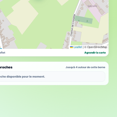
Leaflet
|
© OpenStreetMap
flet
Agrandir la carte
proches
Jusqu’à 4 autour de cette borne
che disponible pour le moment.