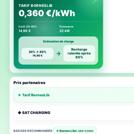
TARIF BORNESLIB
0,360 €/kWh
Coût 20–80%
Puissance
14,90 €
22 kW
Estimation de charge
Recharge
20% → 80%
→
ralentie après
14,90 €
80%
Prix partenaires
★ Tarif BornesLib
◆ SAT CHARGING
BADGES RECOMMANDÉS
★ Bornes Lib
0,360 €/kWh