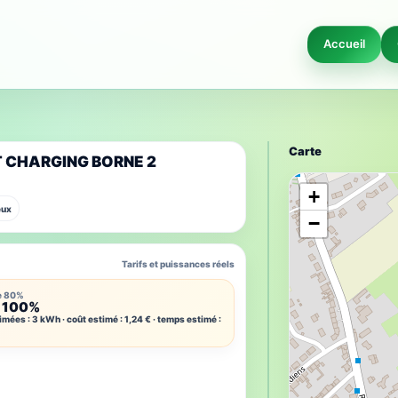
Accueil
Carte
AT CHARGING BORNE 2
+
eux
−
Tarifs et puissances réels
e 80%
 100%
imées : 3 kWh · coût estimé : 1,24 € · temps estimé :