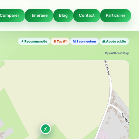
Comparer
Itinéraire
Blog
Contact
Particulier
★ Recommandée
♛ Top #1
🔌 1 connecteur
👥 Accès public
OpenStreetMap
⚡