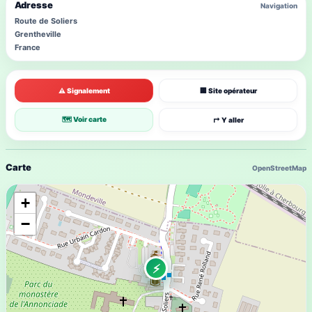
Adresse
Navigation
Route de Soliers
Grentheville
France
⚠ Signalement
🏢 Site opérateur
🗺 Voir carte
↱ Y aller
Carte
OpenStreetMap
+
−
⚡