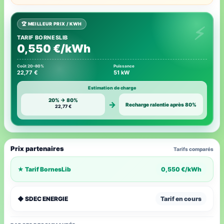
🏆 MEILLEUR PRIX / KWH
TARIF BORNESLIB
0,550 €/kWh
Coût 20–80%
Puissance
22,77 €
51 kW
Estimation de charge
20% → 80%
→
Recharge ralentie après 80%
22,77 €
Prix partenaires
Tarifs comparés
★ Tarif BornesLib
0,550 €/kWh
◆ SDEC ENERGIE
Tarif en cours