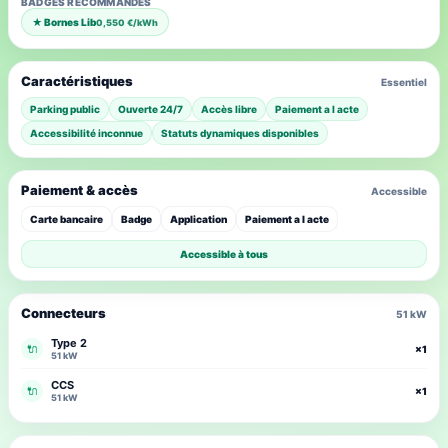
BADGES RECOMMANDÉS
★ Bornes Lib
0,550 €/kWh
Caractéristiques
Essentiel
Parking public
Ouverte 24/7
Accès libre
Paiement a l acte
Accessibilité inconnue
Statuts dynamiques disponibles
Paiement & accès
Accessible
Carte bancaire
Badge
Application
Paiement a l acte
Accessible à tous
Connecteurs
51 kW
Type 2
🔌
×1
51 kW
CCS
🔌
×1
51 kW