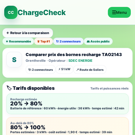
ChargeCheck
☰
CC
Menu
← Retour à la comparaison
★ Recommandée
♛ Top #1
🔌 2 connecteurs
👥 Accès public
Comparer prix des bornes recharge TAO2143
S
Grentheville · Opérateur :
SDEC ENERGIE
⚡ 51 kW
🔌 2 connecteurs
📍 Route de Soliers
🏷️ Tarifs disponibles
Tarifs et puissances réels
Recharge estimée
20% → 80%
Batterie de référence : 60 kWh · énergie utile : 36 kWh · temps estimé : 42 min
Au-delà de 80%
80% → 100%
Pertes estimées : 3 kWh · coût estimé : 1,90 € · temps estimé : 39 min