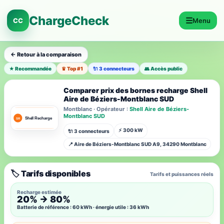
ChargeCheck
☰
CC
Menu
← Retour à la comparaison
★ Recommandée
♛ Top #1
🔌 3 connecteurs
👥 Accès public
Comparer prix des bornes recharge Shell
Aire de Béziers-Montblanc SUD
Montblanc · Opérateur :
Shell Aire de Béziers-
Montblanc SUD
⚡ 300 kW
🔌 3 connecteurs
📍 Aire de Béziers-Montblanc SUD A9, 34290 Montblanc
🏷️ Tarifs disponibles
Tarifs et puissances réels
Recharge estimée
20% → 80%
Batterie de référence : 60 kWh · énergie utile : 36 kWh