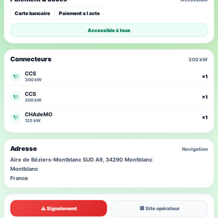
Carte bancaire
Paiement a l acte
Accessible à tous
Connecteurs
300 kW
CCS
🔌
×1
300 kW
CCS
🔌
×1
300 kW
CHAdeMO
🔌
×1
125 kW
Adresse
Navigation
Aire de Béziers-Montblanc SUD A9, 34290 Montblanc
Montblanc
France
⚠ Signalement
🏢 Site opérateur