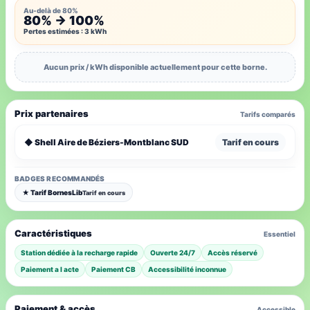
Au-delà de 80%
80% → 100%
Pertes estimées : 3 kWh
Aucun prix / kWh disponible actuellement pour cette borne.
Prix partenaires
Tarifs comparés
◆ Shell Aire de Béziers-Montblanc SUD
Tarif en cours
BADGES RECOMMANDÉS
★ Tarif BornesLib
Tarif en cours
Caractéristiques
Essentiel
Station dédiée à la recharge rapide
Ouverte 24/7
Accès réservé
Paiement a l acte
Paiement CB
Accessibilité inconnue
Paiement & accès
Accessible