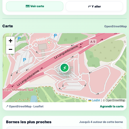
🗺 Voir carte
↱ Y aller
Carte
OpenStreetMap
+
−
⚡
Leaflet
|
© OpenStreetMap
📍 OpenStreetMap · Leaflet
Agrandir la carte
Bornes les plus proches
Jusqu’à 4 autour de cette borne