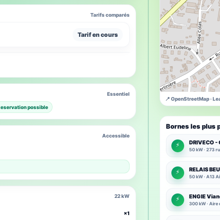
Tarifs comparés
Tarif en cours
Essentiel
📍 OpenStreetMap · Lea
eservation possible
Bornes les plus 
Accessible
DRIVECO - 
⚡
50 kW · 273 ru
RELAIS BE
⚡
50 kW · A13 A
22 kW
ENGIE Vian
⚡
300 kW · Aire 
×1