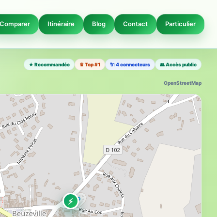
Comparer
Itinéraire
Blog
Contact
Particulier
★ Recommandée
♛ Top #1
🔌 4 connecteurs
👥 Accès public
OpenStreetMap
⚡