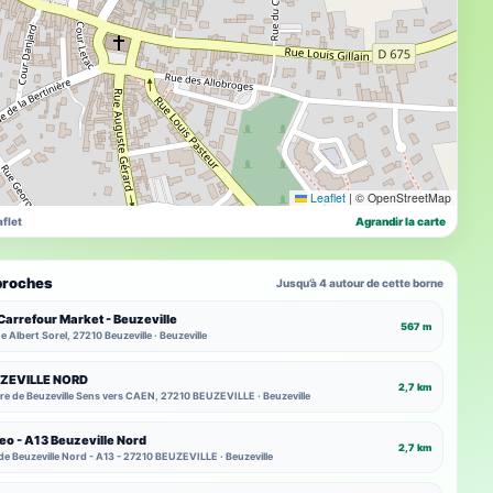
Leaflet
|
© OpenStreetMap
flet
Agrandir la carte
proches
Jusqu’à 4 autour de cette borne
Carrefour Market - Beuzeville
567 m
e Albert Sorel, 27210 Beuzeville · Beuzeville
UZEVILLE NORD
2,7 km
ire de Beuzeville Sens vers CAEN, 27210 BEUZEVILLE · Beuzeville
eo - A13 Beuzeville Nord
2,7 km
de Beuzeville Nord - A13 - 27210 BEUZEVILLE · Beuzeville