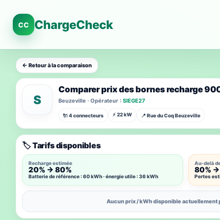
ChargeCheck
CC
← Retour à la comparaison
Comparer prix des bornes recharge 9
S
Beuzeville · Opérateur :
SIEGE27
⚡ 22 kW
🔌 4 connecteurs
📍 Rue du Coq Beuzeville
🏷️ Tarifs disponibles
Recharge estimée
Au-delà d
20% → 80%
80% →
Batterie de référence : 60 kWh · énergie utile : 36 kWh
Pertes es
Aucun prix / kWh disponible actuellement 