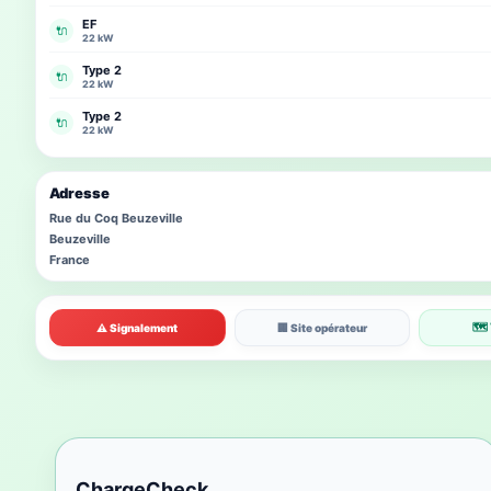
EF
🔌
22 kW
Type 2
🔌
22 kW
Type 2
🔌
22 kW
Adresse
Rue du Coq Beuzeville
Beuzeville
France
🗺 
⚠ Signalement
🏢 Site opérateur
ChargeCheck