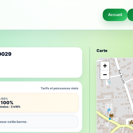
Accueil
Carte
00029
+
−
Tarifs et puissances réels
e 80%
 100%
timées : 3 kWh
pour cette borne.