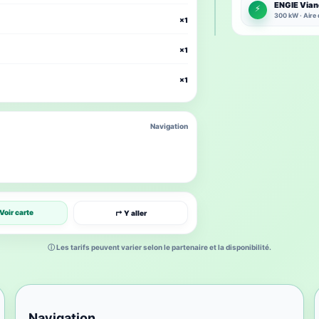
ENGIE Vian
⚡
300 kW · Aire 
×1
×1
×1
Navigation
Voir carte
↱ Y aller
ⓘ Les tarifs peuvent varier selon le partenaire et la disponibilité.
Navigation