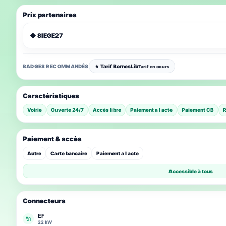
Prix partenaires
◆ SIEGE27
BADGES RECOMMANDÉS
★ Tarif BornesLib
Tarif en cours
Caractéristiques
Voirie
Ouverte 24/7
Accès libre
Paiement a l acte
Paiement CB
R
Paiement & accès
Autre
Carte bancaire
Paiement a l acte
Accessible à tous
Connecteurs
EF
🔌
22 kW