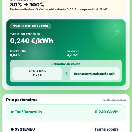
Au-delà de 80%
80% → 100%
Pertes estimées : 3 kWh · coût estimé : 0,83 € · temps estimé : 9 h 01
🏆 MEILLEUR PRIX / KWH
TARIF BORNESLIB
0,240 €/kWh
Coût 20–80%
Puissance
9,94 €
3,7 kW
Estimation de charge
20% → 80%
→
Recharge ralentie après 80%
9,94 €
Prix partenaires
Tarifs comparés
★ Tarif BornesLib
0,240 €/kWh
◆ SYSTEME U
Tarif en cours