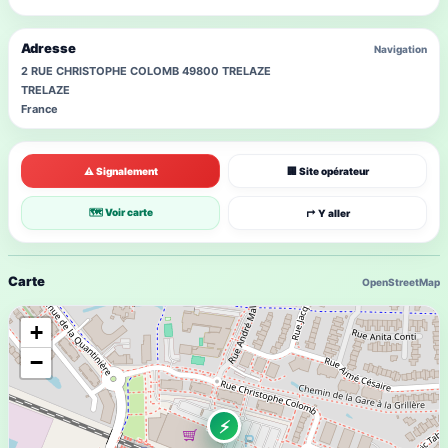
Adresse
Navigation
2 RUE CHRISTOPHE COLOMB 49800 TRELAZE
TRELAZE
France
⚠ Signalement
🏢 Site opérateur
🗺 Voir carte
↱ Y aller
Carte
OpenStreetMap
+
−
⚡