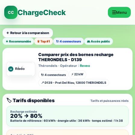
ChargeCheck
☰
CC
Menu
← Retour à la comparaison
★ Recommandée
♛ Top #1
🔌 4 connecteurs
👥 Accès public
Comparer prix des bornes recharge
THERONDELS - D139
Thérondels · Opérateur :
Reveo
⚡ 22 kW
🔌 4 connecteurs
📍 D139 - Prat Del Riou, 12600 THERONDELS
🏷️ Tarifs disponibles
Tarifs et puissances réels
Recharge estimée
20% → 80%
Batterie de référence : 60 kWh · énergie utile : 36 kWh · temps estimé : 1 h 38