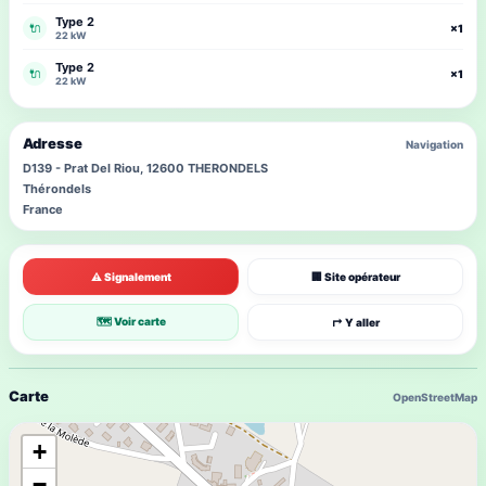
Type 2
🔌
×1
22 kW
Type 2
🔌
×1
22 kW
Adresse
Navigation
D139 - Prat Del Riou, 12600 THERONDELS
Thérondels
France
⚠ Signalement
🏢 Site opérateur
🗺 Voir carte
↱ Y aller
Carte
OpenStreetMap
+
−