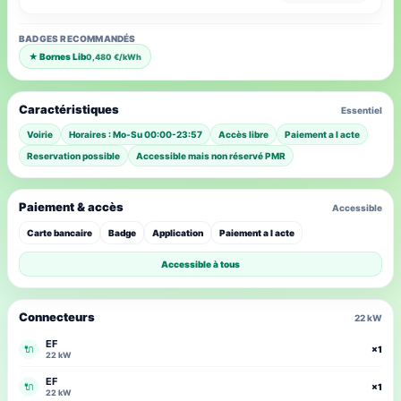
BADGES RECOMMANDÉS
★ Bornes Lib
0,480 €/kWh
Caractéristiques
Essentiel
Voirie
Horaires : Mo-Su 00:00-23:57
Accès libre
Paiement a l acte
Reservation possible
Accessible mais non réservé PMR
Paiement & accès
Accessible
Carte bancaire
Badge
Application
Paiement a l acte
Accessible à tous
Connecteurs
22 kW
EF
🔌
×1
22 kW
EF
🔌
×1
22 kW