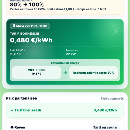
Au-delà de 80%
80% → 100%
Pertes estimées : 3 kWh · coût estimé : 1,66 € · temps estimé : 1 h 31
🏆 MEILLEUR PRIX / KWH
TARIF BORNESLIB
0,480 €/kWh
Coût 20–80%
Puissance
19,87 €
22 kW
Estimation de charge
20% → 80%
→
Recharge ralentie après 80%
19,87 €
Prix partenaires
Tarifs comparés
★ Tarif BornesLib
0,480 €/kWh
◆ Reveo
Tarif en cours