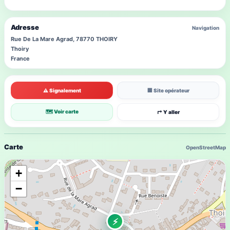
Adresse
Navigation
Rue De La Mare Agrad, 78770 THOIRY
Thoiry
France
⚠ Signalement
🏢 Site opérateur
🗺 Voir carte
↱ Y aller
Carte
OpenStreetMap
+
−
⚡