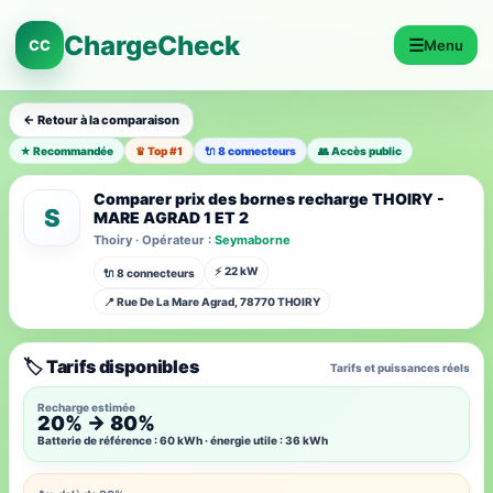
ChargeCheck
☰
CC
Menu
← Retour à la comparaison
★ Recommandée
♛ Top #1
🔌 8 connecteurs
👥 Accès public
Comparer prix des bornes recharge THOIRY -
S
MARE AGRAD 1 ET 2
Thoiry · Opérateur :
Seymaborne
⚡ 22 kW
🔌 8 connecteurs
📍 Rue De La Mare Agrad, 78770 THOIRY
🏷️ Tarifs disponibles
Tarifs et puissances réels
Recharge estimée
20% → 80%
Batterie de référence : 60 kWh · énergie utile : 36 kWh