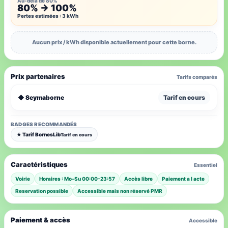
Au-delà de 80%
80% → 100%
Pertes estimées : 3 kWh
Aucun prix / kWh disponible actuellement pour cette borne.
Prix partenaires
Tarifs comparés
◆ Seymaborne
Tarif en cours
BADGES RECOMMANDÉS
★ Tarif BornesLib
Tarif en cours
Caractéristiques
Essentiel
Voirie
Horaires : Mo-Su 00:00-23:57
Accès libre
Paiement a l acte
Reservation possible
Accessible mais non réservé PMR
Paiement & accès
Accessible