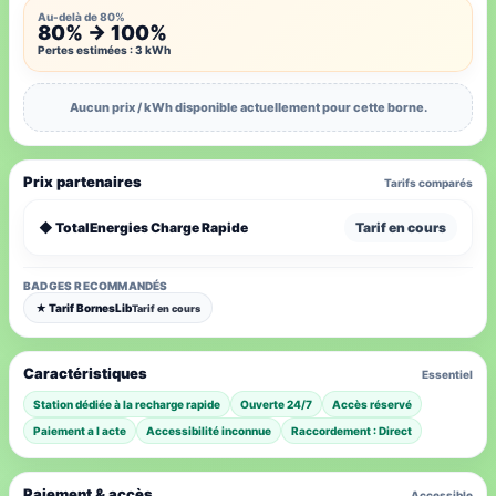
Au-delà de 80%
80% → 100%
Pertes estimées : 3 kWh
Aucun prix / kWh disponible actuellement pour cette borne.
Prix partenaires
Tarifs comparés
◆ TotalEnergies Charge Rapide
Tarif en cours
BADGES RECOMMANDÉS
★ Tarif BornesLib
Tarif en cours
Caractéristiques
Essentiel
Station dédiée à la recharge rapide
Ouverte 24/7
Accès réservé
Paiement a l acte
Accessibilité inconnue
Raccordement : Direct
Paiement & accès
Accessible