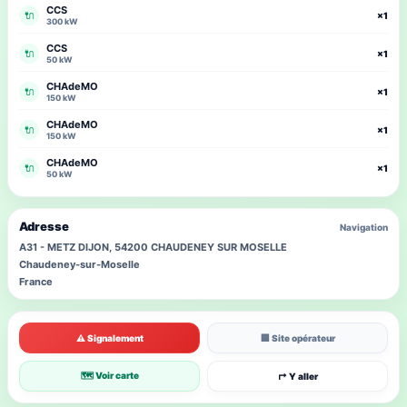
CCS
🔌
×1
300 kW
CCS
🔌
×1
50 kW
CHAdeMO
🔌
×1
150 kW
CHAdeMO
🔌
×1
150 kW
CHAdeMO
🔌
×1
50 kW
Adresse
Navigation
A31 - METZ DIJON, 54200 CHAUDENEY SUR MOSELLE
Chaudeney-sur-Moselle
France
⚠ Signalement
🏢 Site opérateur
🗺 Voir carte
↱ Y aller