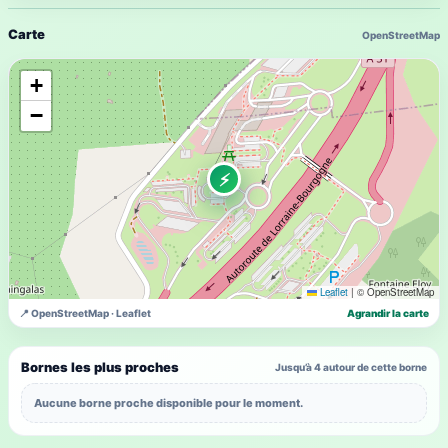
Carte
OpenStreetMap
+
−
⚡
Leaflet
|
© OpenStreetMap
📍 OpenStreetMap · Leaflet
Agrandir la carte
Bornes les plus proches
Jusqu’à 4 autour de cette borne
Aucune borne proche disponible pour le moment.