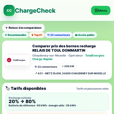
ChargeCheck
☰
CC
Menu
← Retour à la comparaison
★ Recommandée
♛ Top #1
🔌 23 connecteurs
👥 Accès public
Comparer prix des bornes recharge
RELAIS DE TOUL DOMMARTIN
Chaudeney-sur-Moselle · Opérateur :
TotalEnergies
Charge Rapide
⚡ 300 kW
🔌 23 connecteurs
📍 A31 - METZ DIJON, 54200 CHAUDENEY SUR MOSELLE
🏷️ Tarifs disponibles
Tarifs et puissances réels
Recharge estimée
20% → 80%
Batterie de référence : 60 kWh · énergie utile : 36 kWh