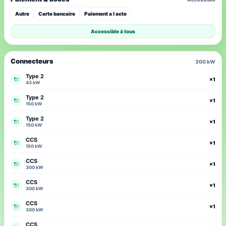
Autre
Carte bancaire
Paiement a l acte
Accessible à tous
Connecteurs
300 kW
Type 2
🔌
×1
43 kW
Type 2
🔌
×1
150 kW
Type 2
🔌
×1
150 kW
CCS
🔌
×1
150 kW
CCS
🔌
×1
300 kW
CCS
🔌
×1
300 kW
CCS
🔌
×1
300 kW
CCS