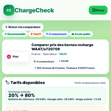
ChargeCheck
☰
CC
Menu
← Retour à la comparaison
★ Recommandée
♛ Top #1
🔌 4 connecteurs
👥 Accès public
Comparer prix des bornes recharge
WAAT/s720709
France · Opérateur :
WAAT
⚡ 22 kW
🔌 4 connecteurs
📍 205 Avenue de Fronton, Toulouse 31000 France
🏷️ Tarifs disponibles
Tarifs et puissances réels
Recharge estimée
20% → 80%
Batterie de référence : 60 kWh · énergie utile : 36 kWh · temps estimé : 1 h 38