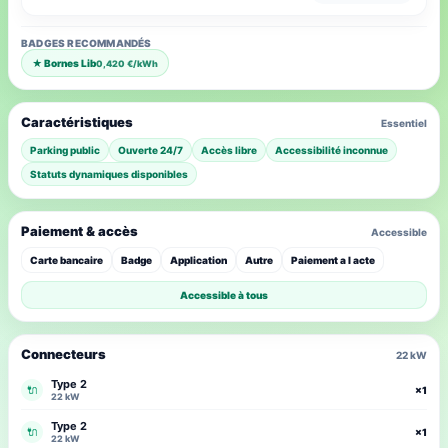
BADGES RECOMMANDÉS
★ Bornes Lib
0,420 €/kWh
Caractéristiques
Essentiel
Parking public
Ouverte 24/7
Accès libre
Accessibilité inconnue
Statuts dynamiques disponibles
Paiement & accès
Accessible
Carte bancaire
Badge
Application
Autre
Paiement a l acte
Accessible à tous
Connecteurs
22 kW
Type 2
🔌
×1
22 kW
Type 2
🔌
×1
22 kW