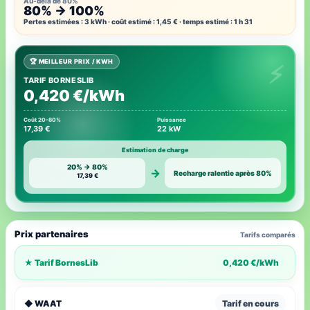
Au-delà de 80%
80% → 100%
Pertes estimées : 3 kWh · coût estimé : 1,45 € · temps estimé : 1 h 31
🏆 MEILLEUR PRIX / KWH
TARIF BORNESLIB
0,420 €/kWh
Coût 20–80%
Puissance
17,39 €
22 kW
Estimation de charge
20% → 80%
→
Recharge ralentie après 80%
17,39 €
Prix partenaires
Tarifs comparés
★ Tarif BornesLib
0,420 €/kWh
◆ WAAT
Tarif en cours