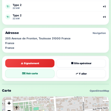
Type 2
🔌
×1
22 kW
Type 2
🔌
×1
22 kW
Adresse
Navigation
205 Avenue de Fronton, Toulouse 31000 France
France
France
⚠ Signalement
🏢 Site opérateur
🗺 Voir carte
↱ Y aller
Carte
OpenStreetMap
+
−