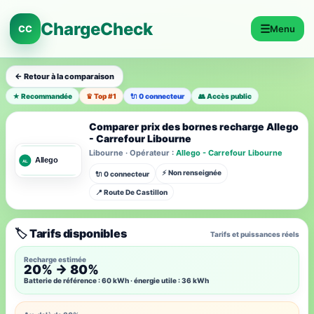
ChargeCheck
☰
CC
Menu
← Retour à la comparaison
★ Recommandée
♛ Top #1
🔌 0 connecteur
👥 Accès public
Comparer prix des bornes recharge Allego
- Carrefour Libourne
Libourne · Opérateur :
Allego - Carrefour Libourne
⚡ Non renseignée
🔌 0 connecteur
📍 Route De Castillon
🏷️ Tarifs disponibles
Tarifs et puissances réels
Recharge estimée
20% → 80%
Batterie de référence : 60 kWh · énergie utile : 36 kWh