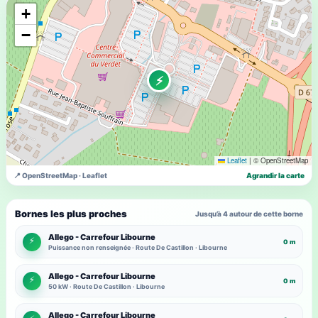
+
−
⚡
Leaflet
|
© OpenStreetMap
📍 OpenStreetMap · Leaflet
Agrandir la carte
Bornes les plus proches
Jusqu’à 4 autour de cette borne
Allego - Carrefour Libourne
⚡
0 m
Puissance non renseignée · Route De Castillon · Libourne
Allego - Carrefour Libourne
⚡
0 m
50 kW · Route De Castillon · Libourne
Allego - Carrefour Libourne