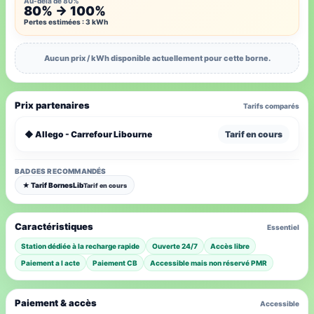
Au-delà de 80%
80% → 100%
Pertes estimées : 3 kWh
Aucun prix / kWh disponible actuellement pour cette borne.
Prix partenaires
Tarifs comparés
◆ Allego - Carrefour Libourne
Tarif en cours
BADGES RECOMMANDÉS
★ Tarif BornesLib
Tarif en cours
Caractéristiques
Essentiel
Station dédiée à la recharge rapide
Ouverte 24/7
Accès libre
Paiement a l acte
Paiement CB
Accessible mais non réservé PMR
Paiement & accès
Accessible