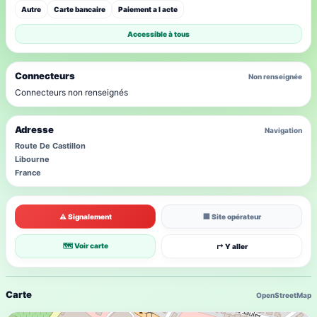
Autre
Carte bancaire
Paiement a l acte
Accessible à tous
Connecteurs
Non renseignée
Connecteurs non renseignés
Adresse
Navigation
Route De Castillon
Libourne
France
⚠ Signalement
🏢 Site opérateur
🗺 Voir carte
↱ Y aller
Carte
OpenStreetMap