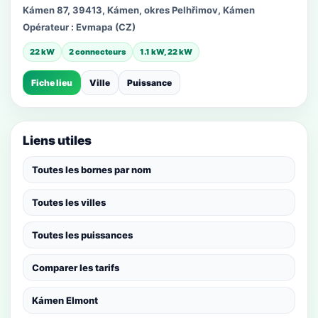
Kámen 87, 39413, Kámen, okres Pelhřimov, Kámen
Opérateur :
Evmapa (CZ)
22 kW
2 connecteurs
1.1 kW, 22 kW
Fiche lieu
Ville
Puissance
Liens utiles
Toutes les bornes par nom
Toutes les villes
Toutes les puissances
Comparer les tarifs
Kámen Elmont