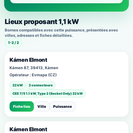
Lieux proposant 1,1 kW
Bornes compatibles avec cette puissance, présentées avec
villes, adresses et fiches détaillées.
1-2 / 2
Kámen Elmont
Kámen 87, 39413, Kámen
Opérateur :
Evmapa (CZ)
22 kW
2 connecteurs
CEE 7/5 1.1 kW, Type 2 (Socket Only) 22 kW
Fiche lieu
Ville
Puissance
Kámen Elmont