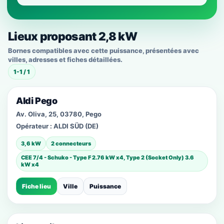
Lieux proposant 2,8 kW
Bornes compatibles avec cette puissance, présentées avec
villes, adresses et fiches détaillées.
1-1 / 1
Aldi Pego
Av. Oliva, 25, 03780, Pego
Opérateur :
ALDI SÜD (DE)
3,6 kW
2 connecteurs
CEE 7/4 - Schuko - Type F 2.76 kW x4, Type 2 (Socket Only) 3.6
kW x4
Fiche lieu
Ville
Puissance