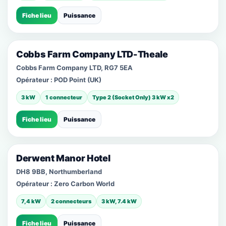
Fiche lieu
Puissance
Cobbs Farm Company LTD-Theale
Cobbs Farm Company LTD, RG7 5EA
Opérateur :
POD Point (UK)
3 kW
1 connecteur
Type 2 (Socket Only) 3 kW x2
Fiche lieu
Puissance
Derwent Manor Hotel
DH8 9BB, Northumberland
Opérateur :
Zero Carbon World
7,4 kW
2 connecteurs
3 kW, 7.4 kW
Fiche lieu
Puissance