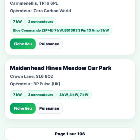
Carnmenellis, TR16 6PL
Opérateur :
Zero Carbon World
7 kW
2 connecteurs
Blue Commando (2P+E) 7 kW, BS1363 3 Pin 13 Amp 3 kW
Fiche lieu
Puissance
Maidenhead Hines Meadow Car Park
Crown Lane, SL6 8QZ
Opérateur :
BP Pulse (UK)
7 kW
3 connecteurs
3 kW, 4 kW, 7 kW
Fiche lieu
Puissance
Page 1 sur 106