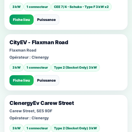
3 kW
1 connecteur
CEE 7/4 - Schuko - Type F 3 kW x2
Fiche lieu
Puissance
CityEV - Flaxman Road
Flaxman Road
Opérateur :
Clenergy
3 kW
1 connecteur
Type 2 (Socket Only) 3 kW
Fiche lieu
Puissance
ClenergyEv Carew Street
Carew Street, SE5 9DF
Opérateur :
Clenergy
3 kW
1 connecteur
Type 2 (Socket Only) 3 kW