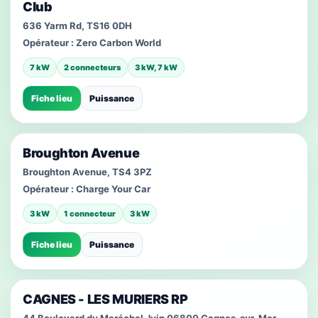
Club
636 Yarm Rd, TS16 0DH
Opérateur :
Zero Carbon World
7 kW
2 connecteurs
3 kW, 7 kW
Fiche lieu
Puissance
Broughton Avenue
Broughton Avenue, TS4 3PZ
Opérateur :
Charge Your Car
3 kW
1 connecteur
3 kW
Fiche lieu
Puissance
CAGNES - LES MURIERS RP