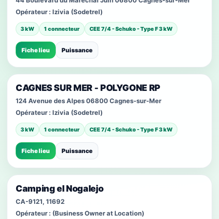
44 Boulevard du Maréchal Juin 06800 Cagnes-sur-Mer
Opérateur :
Izivia (Sodetrel)
3 kW
1 connecteur
CEE 7/4 - Schuko - Type F 3 kW
Fiche lieu
Puissance
CAGNES SUR MER - POLYGONE RP
124 Avenue des Alpes 06800 Cagnes-sur-Mer
Opérateur :
Izivia (Sodetrel)
3 kW
1 connecteur
CEE 7/4 - Schuko - Type F 3 kW
Fiche lieu
Puissance
Camping el Nogalejo
CA-9121, 11692
Opérateur :
(Business Owner at Location)