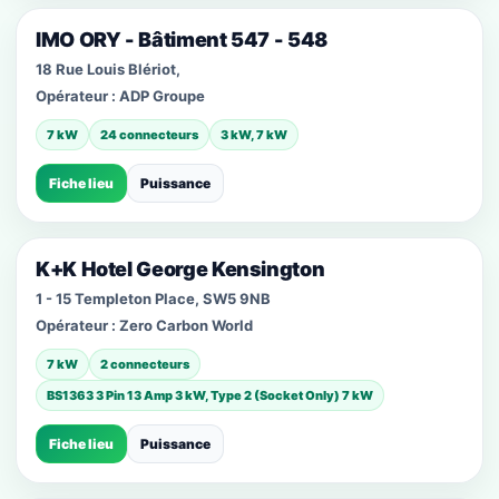
IMO ORY - Bâtiment 547 - 548
18 Rue Louis Blériot,
Opérateur :
ADP Groupe
7 kW
24 connecteurs
3 kW, 7 kW
Fiche lieu
Puissance
K+K Hotel George Kensington
1 - 15 Templeton Place, SW5 9NB
Opérateur :
Zero Carbon World
7 kW
2 connecteurs
BS1363 3 Pin 13 Amp 3 kW, Type 2 (Socket Only) 7 kW
Fiche lieu
Puissance