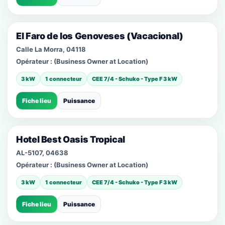
El Faro de los Genoveses (Vacacional)
Calle La Morra, 04118
Opérateur :
(Business Owner at Location)
3 kW
1 connecteur
CEE 7/4 - Schuko - Type F 3 kW
Fiche lieu
Puissance
Hotel Best Oasis Tropical
AL-5107, 04638
Opérateur :
(Business Owner at Location)
3 kW
1 connecteur
CEE 7/4 - Schuko - Type F 3 kW
Fiche lieu
Puissance