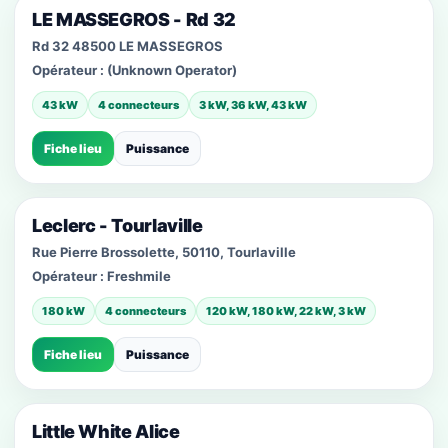
LE MASSEGROS - Rd 32
Rd 32 48500 LE MASSEGROS
Opérateur :
(Unknown Operator)
43 kW
4 connecteurs
3 kW, 36 kW, 43 kW
Fiche lieu
Puissance
Leclerc - Tourlaville
Rue Pierre Brossolette, 50110, Tourlaville
Opérateur :
Freshmile
180 kW
4 connecteurs
120 kW, 180 kW, 22 kW, 3 kW
Fiche lieu
Puissance
Little White Alice