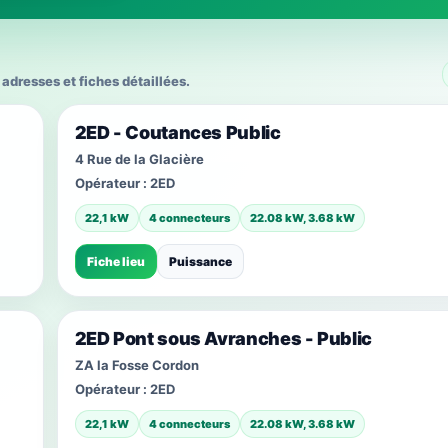
adresses et fiches détaillées.
2ED - Coutances Public
4 Rue de la Glacière
Opérateur :
2ED
22,1 kW
4 connecteurs
22.08 kW, 3.68 kW
Fiche lieu
Puissance
2ED Pont sous Avranches - Public
ZA la Fosse Cordon
Opérateur :
2ED
22,1 kW
4 connecteurs
22.08 kW, 3.68 kW