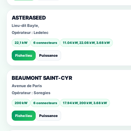
ASTERASEED
Lieu-dit Bayle,
Opérateur :
Ledelec
22,1 kW
6 connecteurs
11.04 kW, 22.08 kW, 3.68 kW
Fiche lieu
Puissance
BEAUMONT SAINT-CYR
Avenue de Paris
Opérateur :
Soregies
200 kW
6 connecteurs
17.94 kW, 200 kW, 3.68 kW
Fiche lieu
Puissance