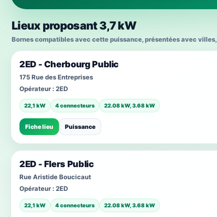
Lieux proposant 3,7 kW
Bornes compatibles avec cette puissance, présentées avec villes, 
2ED - Cherbourg Public
175 Rue des Entreprises
Opérateur :
2ED
22,1 kW
4 connecteurs
22.08 kW, 3.68 kW
Fiche lieu
Puissance
2ED - Flers Public
Rue Aristide Boucicaut
Opérateur :
2ED
22,1 kW
4 connecteurs
22.08 kW, 3.68 kW