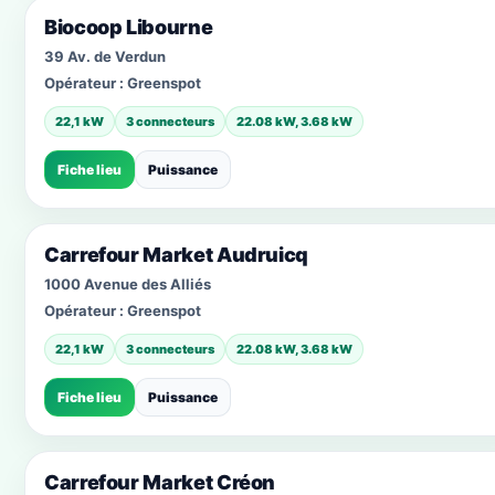
Biocoop Libourne
39 Av. de Verdun
Opérateur :
Greenspot
22,1 kW
3 connecteurs
22.08 kW, 3.68 kW
Fiche lieu
Puissance
Carrefour Market Audruicq
1000 Avenue des Alliés
Opérateur :
Greenspot
22,1 kW
3 connecteurs
22.08 kW, 3.68 kW
Fiche lieu
Puissance
Carrefour Market Créon