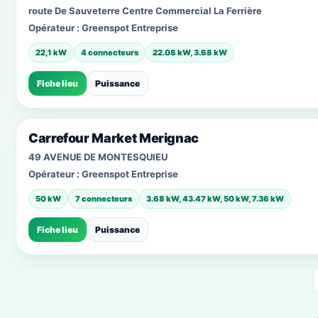
route De Sauveterre Centre Commercial La Ferrière
Opérateur :
Greenspot Entreprise
22,1 kW
4 connecteurs
22.08 kW, 3.68 kW
Fiche lieu
Puissance
Carrefour Market Merignac
49 AVENUE DE MONTESQUIEU
Opérateur :
Greenspot Entreprise
50 kW
7 connecteurs
3.68 kW, 43.47 kW, 50 kW, 7.36 kW
Fiche lieu
Puissance