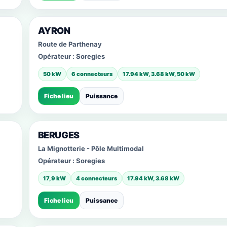
AYRON
Route de Parthenay
Opérateur :
Soregies
50 kW
6 connecteurs
17.94 kW, 3.68 kW, 50 kW
Fiche lieu
Puissance
BERUGES
La Mignotterie - Pôle Multimodal
Opérateur :
Soregies
17,9 kW
4 connecteurs
17.94 kW, 3.68 kW
Fiche lieu
Puissance