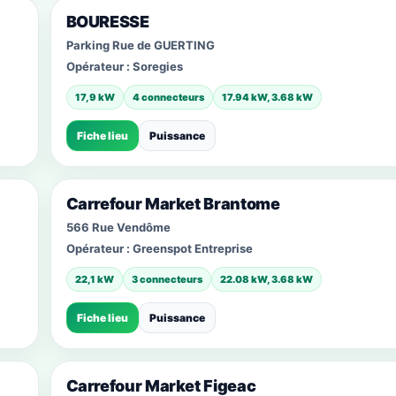
BOURESSE
Parking Rue de GUERTING
Opérateur :
Soregies
17,9 kW
4 connecteurs
17.94 kW, 3.68 kW
Fiche lieu
Puissance
Carrefour Market Brantome
566 Rue Vendôme
Opérateur :
Greenspot Entreprise
22,1 kW
3 connecteurs
22.08 kW, 3.68 kW
Fiche lieu
Puissance
Carrefour Market Figeac