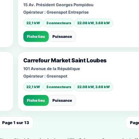
15 Av. Président Georges Pompidou
Opérateur :
Greenspot Entreprise
22,1 kW
3 connecteurs
22.08 kW, 3.68 kW
Fiche lieu
Puissance
Carrefour Market Saint Loubes
101 Avenue de la République
Opérateur :
Greenspot
22,1 kW
3 connecteurs
22.08 kW, 3.68 kW
Fiche lieu
Puissance
Page 1 sur 13
Page