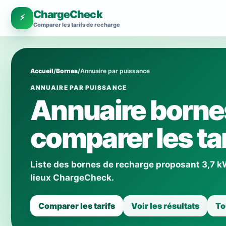
ChargeCheck
⚡
Comparer les tarifs de recharge
Accueil
/
Bornes
/
Annuaire par puissance
ANNUAIRE PAR PUISSANCE
Annuaire bornes
comparer les tar
Liste des bornes de recharge proposant 3,7 kW 
lieux ChargeCheck.
Comparer les tarifs
Voir les résultats
To