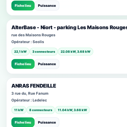
Fiche lieu
Puissance
AlterBase - Niort - parking Les Maisons Rouge
rue des Maisons Rouges
Opérateur :
Seolis
22,1 kW
3 connecteurs
22.08 kW, 3.68 kW
Fiche lieu
Puissance
ANRAS FENDEILLE
3 rue du, Rue Fanum
Opérateur :
Ledelec
11 kW
8 connecteurs
11.04 kW, 3.68 kW
Fiche lieu
Puissance