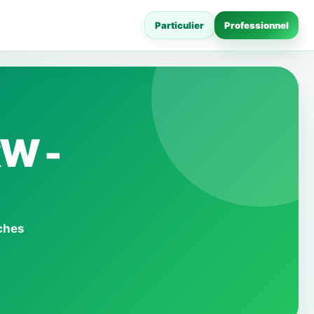
Particulier
Professionnel
kW -
iches