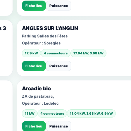
Fiche lieu
Puissance
s 3
ANGLES SUR L'ANGLIN
Parking Salles des Fêtes
Opérateur :
Soregies
17,9 kW
4 connecteurs
17.94 kW, 3.68 kW
Fiche lieu
Puissance
Arcadie bio
ZA de pastabrac,
Opérateur :
Ledelec
11 kW
4 connecteurs
11.04 kW, 3.68 kW, 6.9 kW
Fiche lieu
Puissance