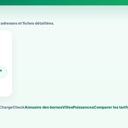
adresses et fiches détaillées.
pe
ChargeCheck
Annuaire des bornes
Villes
Puissances
Comparer les tarif