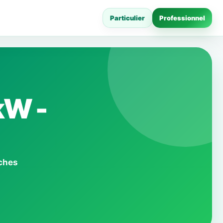
Particulier
Professionnel
kW -
iches