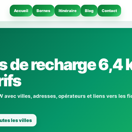
Accueil
Bornes
Itinéraire
Blog
Contact
 de recharge 6,4 
ifs
avec villes, adresses, opérateurs et liens vers les f
utes les villes