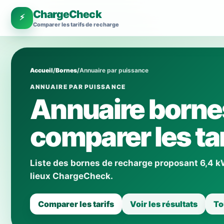
ChargeCheck
⚡
Comparer les tarifs de recharge
Accueil
/
Bornes
/
Annuaire par puissance
ANNUAIRE PAR PUISSANCE
Annuaire bornes
comparer les tar
Liste des bornes de recharge proposant 6,4 kW 
lieux ChargeCheck.
Comparer les tarifs
Voir les résultats
To