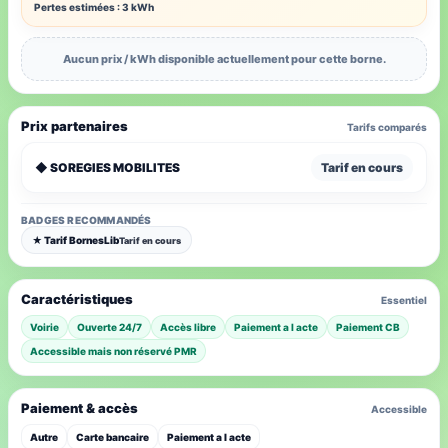
Pertes estimées : 3 kWh
Aucun prix / kWh disponible actuellement pour cette borne.
Prix partenaires
Tarifs comparés
◆ SOREGIES MOBILITES
Tarif en cours
BADGES RECOMMANDÉS
★ Tarif BornesLib
Tarif en cours
Caractéristiques
Essentiel
Voirie
Ouverte 24/7
Accès libre
Paiement a l acte
Paiement CB
Accessible mais non réservé PMR
Paiement & accès
Accessible
Autre
Carte bancaire
Paiement a l acte