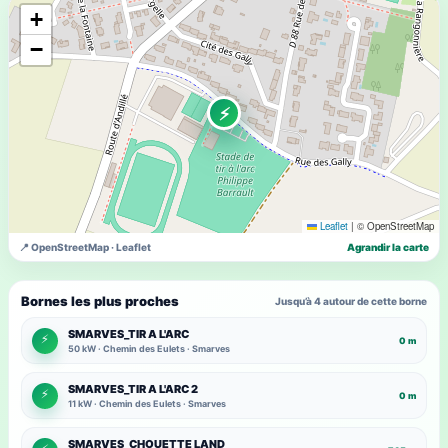
+
−
⚡
Leaflet
|
© OpenStreetMap
📍 OpenStreetMap · Leaflet
Agrandir la carte
Bornes les plus proches
Jusqu’à 4 autour de cette borne
SMARVES_TIR A L'ARC
⚡
0 m
50 kW · Chemin des Eulets · Smarves
SMARVES_TIR A L'ARC 2
⚡
0 m
11 kW · Chemin des Eulets · Smarves
SMARVES_CHOUETTE LAND