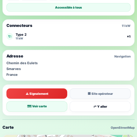
Accessible à tous
Connecteurs
11 kW
Type 2
🔌
×1
11 kW
Adresse
Navigation
Chemin des Eulets
Smarves
France
⚠ Signalement
🏢 Site opérateur
🗺 Voir carte
↱ Y aller
Carte
OpenStreetMap