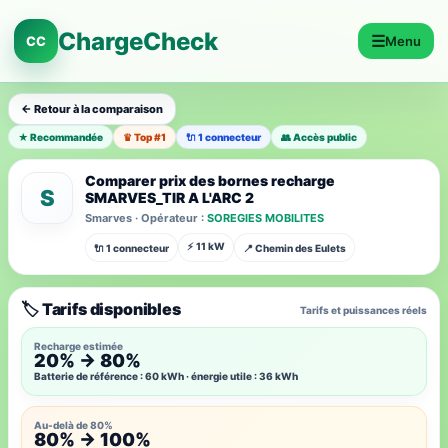
ChargeCheck
☰
CC
Menu
← Retour à la comparaison
★ Recommandée
♛ Top #1
🔌 1 connecteur
👥 Accès public
Comparer prix des bornes recharge
S
SMARVES_TIR A L'ARC 2
Smarves · Opérateur :
SOREGIES MOBILITES
⚡ 11 kW
🔌 1 connecteur
📍 Chemin des Eulets
🏷️ Tarifs disponibles
Tarifs et puissances réels
Recharge estimée
20% → 80%
Batterie de référence : 60 kWh · énergie utile : 36 kWh
Au-delà de 80%
80% → 100%