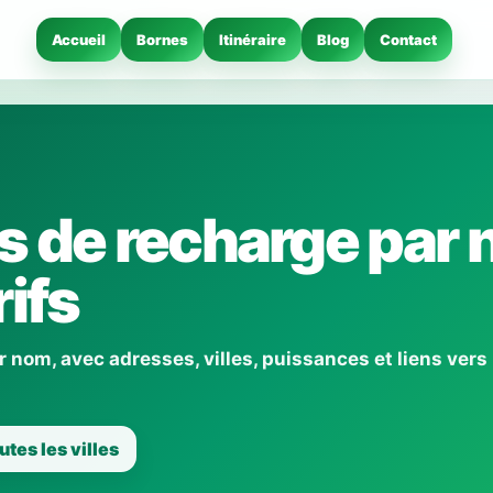
Accueil
Bornes
Itinéraire
Blog
Contact
 de recharge par 
ifs
nom, avec adresses, villes, puissances et liens vers 
utes les villes