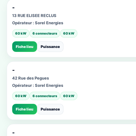
-
13 RUE ELISEE RECLUS
Opérateur :
Sorel Energies
60 kW
6 connecteurs
60 kW
Fiche lieu
Puissance
-
42 Rue des Pegues
Opérateur :
Sorel Energies
60 kW
6 connecteurs
60 kW
Fiche lieu
Puissance
-