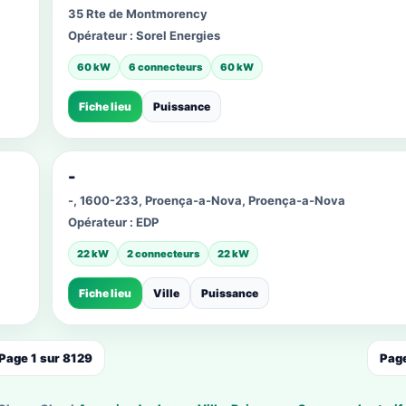
35 Rte de Montmorency
Opérateur :
Sorel Energies
60 kW
6 connecteurs
60 kW
Fiche lieu
Puissance
-
-, 1600-233, Proença-a-Nova, Proença-a-Nova
Opérateur :
EDP
22 kW
2 connecteurs
22 kW
Fiche lieu
Ville
Puissance
Page 1 sur 8129
Page