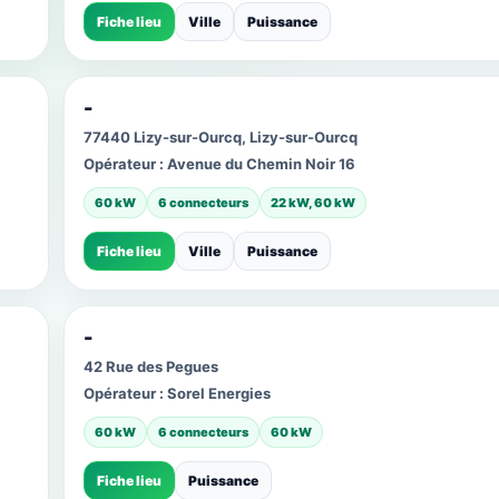
Fiche lieu
Ville
Puissance
-
77440 Lizy-sur-Ourcq, Lizy-sur-Ourcq
Opérateur :
Avenue du Chemin Noir 16
60 kW
6 connecteurs
22 kW, 60 kW
Fiche lieu
Ville
Puissance
-
42 Rue des Pegues
Opérateur :
Sorel Energies
60 kW
6 connecteurs
60 kW
Fiche lieu
Puissance