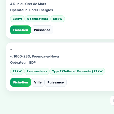
4 Rue du Cret de Mars
Opérateur :
Sorel Energies
60 kW
6 connecteurs
60 kW
Fiche lieu
Puissance
-
-, 1600-233, Proença-a-Nova
Opérateur :
EDP
22 kW
2 connecteurs
Type 2 (Tethered Connector) 22 kW
Fiche lieu
Ville
Puissance