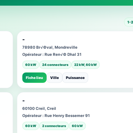
1-
-
78980 Br√©val, Mondreville
Opérateur :
Rue Ren√© Dhal 31
60 kW
24 connecteurs
22 kW, 60 kW
Fiche lieu
Ville
Puissance
-
60100 Creil, Creil
Opérateur :
Rue Henry Bessemer 91
60 kW
2 connecteurs
60 kW