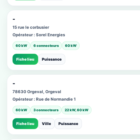
-
15 rue le corbusier
Opérateur :
Sorel Energies
60 kW
6 connecteurs
60 kW
Fiche lieu
Puissance
-
78630 Orgeval, Orgeval
Opérateur :
Rue de Normandie 1
60 kW
3 connecteurs
22 kW, 60 kW
Fiche lieu
Ville
Puissance