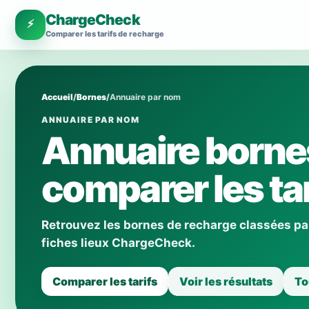
ChargeCheck
⚡
Comparer les tarifs de recharge
Accueil
/
Bornes
/
Annuaire par nom
ANNUAIRE PAR NOM
Annuaire bornes
comparer les tar
Retrouvez les bornes de recharge classées par 
fiches lieux ChargeCheck.
Comparer les tarifs
Voir les résultats
To