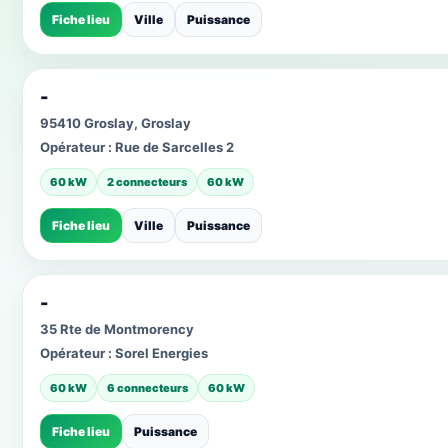
Fiche lieu
Ville
Puissance
-
95410 Groslay, Groslay
Opérateur :
Rue de Sarcelles 2
60 kW
2 connecteurs
60 kW
Fiche lieu
Ville
Puissance
-
35 Rte de Montmorency
Opérateur :
Sorel Energies
60 kW
6 connecteurs
60 kW
Fiche lieu
Puissance