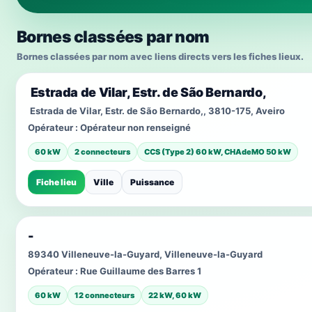
Bornes classées par nom
Bornes classées par nom avec liens directs vers les fiches lieux.
Estrada de Vilar, Estr. de São Bernardo,
Estrada de Vilar, Estr. de São Bernardo,, 3810-175, Aveiro
Opérateur :
Opérateur non renseigné
60 kW
2 connecteurs
CCS (Type 2) 60 kW, CHAdeMO 50 kW
Fiche lieu
Ville
Puissance
-
89340 Villeneuve-la-Guyard, Villeneuve-la-Guyard
Opérateur :
Rue Guillaume des Barres 1
60 kW
12 connecteurs
22 kW, 60 kW