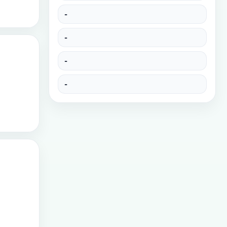
-
-
-
-