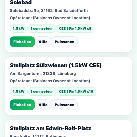
Solebad
Solebadstraße, 31162, Bad Salzdetfurth
Opérateur :
(Business Owner at Location)
1,5 kW
1 connecteur
CEE 3 Pin 1.5 kW x8
Fiche lieu
Ville
Puissance
Stellplatz Sülzwiesen (1.5kW CEE)
Am Bargenturm, 21339, Lüneburg
Opérateur :
(Business Owner at Location)
1,5 kW
1 connecteur
CEE 3 Pin 1.5 kW x16
Fiche lieu
Ville
Puissance
Stellplatz am Edwin-Rolf-Platz
Baustraße, 14712, Rathenow