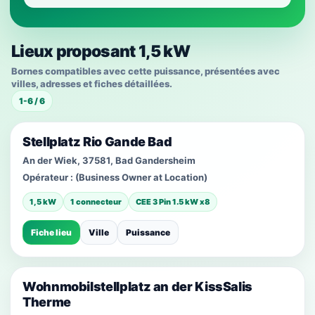
Lieux proposant 1,5 kW
Bornes compatibles avec cette puissance, présentées avec
villes, adresses et fiches détaillées.
1-6 / 6
Stellplatz Rio Gande Bad
An der Wiek, 37581, Bad Gandersheim
Opérateur :
(Business Owner at Location)
1,5 kW
1 connecteur
CEE 3 Pin 1.5 kW x8
Fiche lieu
Ville
Puissance
Wohnmobilstellplatz an der KissSalis
Therme