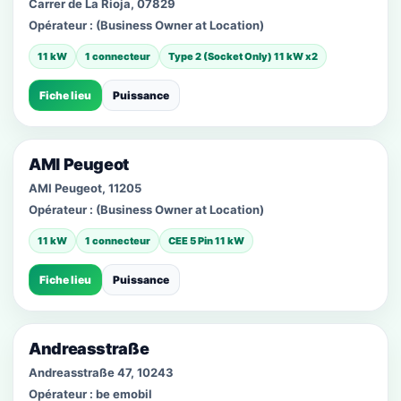
Carrer de La Rioja, 07829
Opérateur :
(Business Owner at Location)
11 kW
1 connecteur
Type 2 (Socket Only) 11 kW x2
Fiche lieu
Puissance
AMI Peugeot
AMI Peugeot, 11205
Opérateur :
(Business Owner at Location)
11 kW
1 connecteur
CEE 5 Pin 11 kW
Fiche lieu
Puissance
Andreasstraße
Andreasstraße 47, 10243
Opérateur :
be emobil