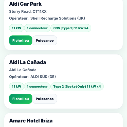
Aldi Car Park
Sturry Road, CT11XX
Opérateur :
Shell Recharge Solutions (UK)
11 kW
1 connecteur
CCS (Type 2) 11 kW x4
Fiche lieu
Puissance
Aldi La Cañada
Aldi La Cañada
Opérateur :
ALDI SÜD (DE)
11 kW
1 connecteur
Type 2 (Socket Only) 11 kW x4
Fiche lieu
Puissance
Amare Hotel Ibiza