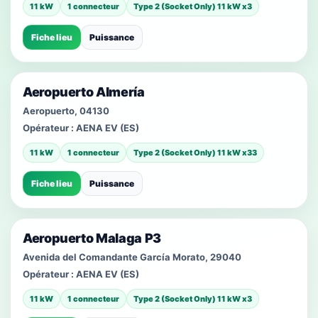
11 kW
1 connecteur
Type 2 (Socket Only) 11 kW x3
Fiche lieu
Puissance
Aeropuerto Almería
Aeropuerto, 04130
Opérateur :
AENA EV (ES)
11 kW
1 connecteur
Type 2 (Socket Only) 11 kW x33
Fiche lieu
Puissance
Aeropuerto Malaga P3
Avenida del Comandante García Morato, 29040
Opérateur :
AENA EV (ES)
11 kW
1 connecteur
Type 2 (Socket Only) 11 kW x3