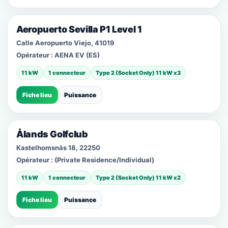
Aeropuerto Sevilla P1 Level 1
Calle Aeropuerto Viejo, 41019
Opérateur :
AENA EV (ES)
11 kW
1 connecteur
Type 2 (Socket Only) 11 kW x3
Fiche lieu
Puissance
Ålands Golfclub
Kastelhomsnäs 18, 22250
Opérateur :
(Private Residence/Individual)
11 kW
1 connecteur
Type 2 (Socket Only) 11 kW x2
Fiche lieu
Puissance