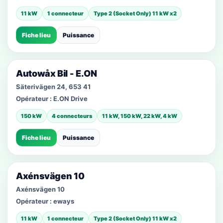
11 kW
1 connecteur
Type 2 (Socket Only) 11 kW x2
Fiche lieu
Puissance
Autowåx Bil - E.ON
Säterivägen 24, 653 41
Opérateur :
E.ON Drive
150 kW
4 connecteurs
11 kW, 150 kW, 22 kW, 4 kW
Fiche lieu
Puissance
Axénsvägen 10
Axénsvägen 10
Opérateur :
eways
11 kW
1 connecteur
Type 2 (Socket Only) 11 kW x2