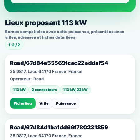
Lieux proposant 113 kW
Bornes compatibles avec cette puissance, présentées avec
villes, adresses et fiches détaillées.
1-2 / 2
Road/67d84a55569fcac22eddaf54
35 D817, Lacq 64170 France, France
Opérateur :
Road
113 kW
2 connecteurs
113 kW, 22 kW
Fiche lieu
Ville
Puissance
Road/67d84d1ba1dd66f780231859
35 D817, Lacq 64170 France, France