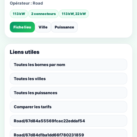
Opérateur :
Road
113 kW
2 connecteurs
113 kW, 22 kW
Fiche lieu
Ville
Puissance
Liens utiles
Toutes les bornes par nom
Toutes les villes
Toutes les puissances
Comparer les tarifs
Road/67d84a55569fcac22eddaf54
Road/67d84d1ba1dd66f780231859