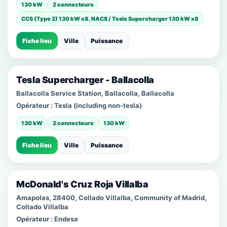
130 kW
2 connecteurs
CCS (Type 2) 130 kW x8, NACS / Tesla Supercharger 130 kW x8
Fiche lieu
Ville
Puissance
Tesla Supercharger - Ballacolla
Ballacolla Service Station, Ballacolla, Ballacolla
Opérateur :
Tesla (including non-tesla)
130 kW
2 connecteurs
130 kW
Fiche lieu
Ville
Puissance
McDonald's Cruz Roja Villalba
Amapolas, 28400, Collado Villalba, Community of Madrid,
Collado Villalba
Opérateur :
Endesa