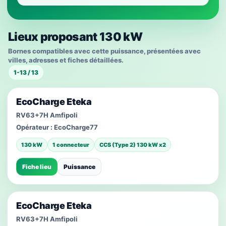
Lieux proposant 130 kW
Bornes compatibles avec cette puissance, présentées avec
villes, adresses et fiches détaillées.
1-13 / 13
EcoCharge Eteka
RV63+7H Amfipoli
Opérateur :
EcoCharge77
130 kW
1 connecteur
CCS (Type 2) 130 kW x2
Fiche lieu
Puissance
EcoCharge Eteka
RV63+7H Amfipoli