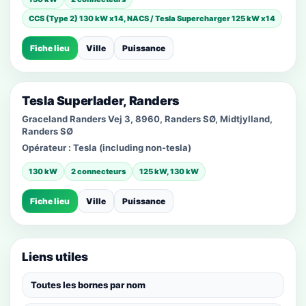
CCS (Type 2) 130 kW x14, NACS / Tesla Supercharger 125 kW x14
Fiche lieu
Ville
Puissance
Tesla Superlader, Randers
Graceland Randers Vej 3, 8960, Randers SØ, Midtjylland,
Randers SØ
Opérateur :
Tesla (including non-tesla)
130 kW
2 connecteurs
125 kW, 130 kW
Fiche lieu
Ville
Puissance
Liens utiles
Toutes les bornes par nom