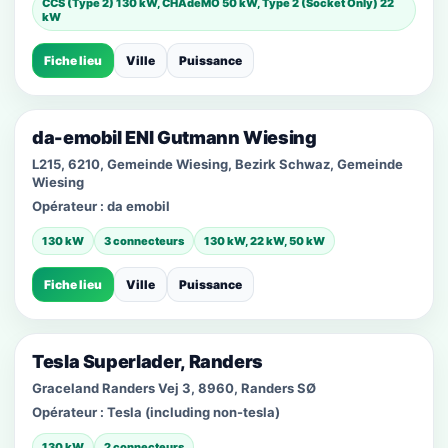
CCS (Type 2) 130 kW, CHAdeMO 50 kW, Type 2 (Socket Only) 22
kW
Fiche lieu
Ville
Puissance
da-emobil ENI Gutmann Wiesing
L215, 6210, Gemeinde Wiesing, Bezirk Schwaz, Gemeinde
Wiesing
Opérateur :
da emobil
130 kW
3 connecteurs
130 kW, 22 kW, 50 kW
Fiche lieu
Ville
Puissance
Tesla Superlader, Randers
Graceland Randers Vej 3, 8960, Randers SØ
Opérateur :
Tesla (including non-tesla)
130 kW
2 connecteurs