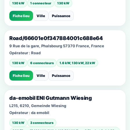
130 kW
1 connecteur
130 kW
Fiche lieu
Ville
Puissance
Road/66601e0f347884001c688e64
9 Rue de la gare, Phalsbourg 57370 France, France
Opérateur :
Road
130 kW
6 connecteurs
1.6 kW, 130 kW, 22 kW
Fiche lieu
Ville
Puissance
da-emobil ENI Gutmann Wiesing
L215, 6210, Gemeinde Wiesing
Opérateur :
da emobil
130 kW
3 connecteurs