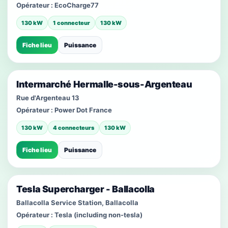
Opérateur :
EcoCharge77
130 kW
1 connecteur
130 kW
Fiche lieu
Puissance
Intermarché Hermalle-sous-Argenteau
Rue d'Argenteau 13
Opérateur :
Power Dot France
130 kW
4 connecteurs
130 kW
Fiche lieu
Puissance
Tesla Supercharger - Ballacolla
Ballacolla Service Station, Ballacolla
Opérateur :
Tesla (including non-tesla)