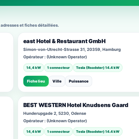
adresses et fiches détaillées.
east Hotel & Restaurant GmbH
Simon-von-Utrecht-Strasse 31, 20359, Hamburg
Opérateur :
(Unknown Operator)
14,4 kW
1 connecteur
Tesla (Roadster) 14.4 kW
Fiche lieu
Ville
Puissance
BEST WESTERN Hotel Knudsens Gaard
Hunderupgade 2, 5230, Odense
Opérateur :
(Unknown Operator)
14,4 kW
1 connecteur
Tesla (Roadster) 14.4 kW