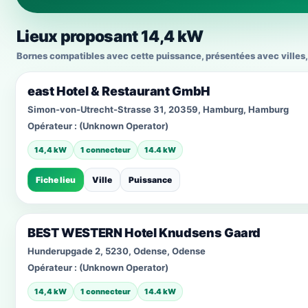
Lieux proposant 14,4 kW
Bornes compatibles avec cette puissance, présentées avec villes, 
east Hotel & Restaurant GmbH
Simon-von-Utrecht-Strasse 31, 20359, Hamburg, Hamburg
Opérateur :
(Unknown Operator)
14,4 kW
1 connecteur
14.4 kW
Fiche lieu
Ville
Puissance
BEST WESTERN Hotel Knudsens Gaard
Hunderupgade 2, 5230, Odense, Odense
Opérateur :
(Unknown Operator)
14,4 kW
1 connecteur
14.4 kW