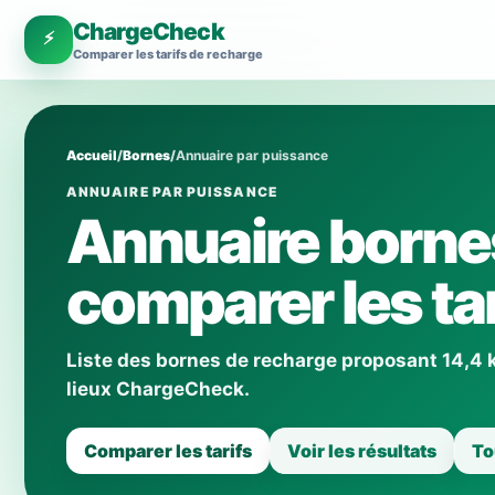
ChargeCheck
⚡
Comparer les tarifs de recharge
Accueil
/
Bornes
/
Annuaire par puissance
ANNUAIRE PAR PUISSANCE
Annuaire borne
comparer les tar
Liste des bornes de recharge proposant 14,4 kW
lieux ChargeCheck.
Comparer les tarifs
Voir les résultats
To