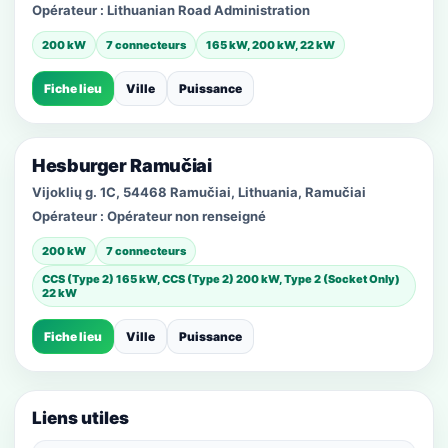
Opérateur :
Lithuanian Road Administration
200 kW
7 connecteurs
165 kW, 200 kW, 22 kW
Fiche lieu
Ville
Puissance
Hesburger Ramučiai
Vijoklių g. 1C, 54468 Ramučiai, Lithuania, Ramučiai
Opérateur :
Opérateur non renseigné
200 kW
7 connecteurs
CCS (Type 2) 165 kW, CCS (Type 2) 200 kW, Type 2 (Socket Only)
22 kW
Fiche lieu
Ville
Puissance
Liens utiles