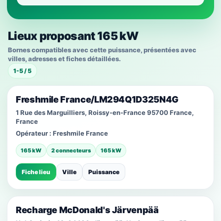
Lieux proposant 165 kW
Bornes compatibles avec cette puissance, présentées avec
villes, adresses et fiches détaillées.
1-5 / 5
Freshmile France/LM294Q1D325N4G
1 Rue des Marguilliers, Roissy-en-France 95700 France,
France
Opérateur :
Freshmile France
165 kW
2 connecteurs
165 kW
Fiche lieu
Ville
Puissance
Recharge McDonald's Järvenpää