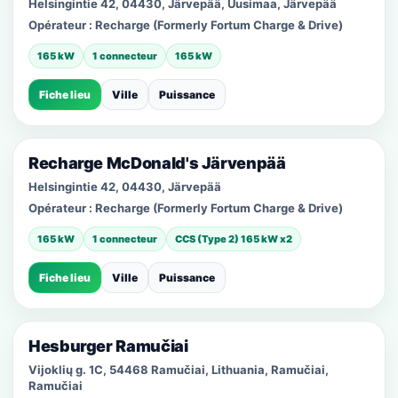
Helsingintie 42, 04430, Järvepää, Uusimaa, Järvepää
Opérateur :
Recharge (Formerly Fortum Charge & Drive)
165 kW
1 connecteur
165 kW
Fiche lieu
Ville
Puissance
Recharge McDonald's Järvenpää
Helsingintie 42, 04430, Järvepää
Opérateur :
Recharge (Formerly Fortum Charge & Drive)
165 kW
1 connecteur
CCS (Type 2) 165 kW x2
Fiche lieu
Ville
Puissance
Hesburger Ramučiai
Vijoklių g. 1C, 54468 Ramučiai, Lithuania, Ramučiai,
Ramučiai