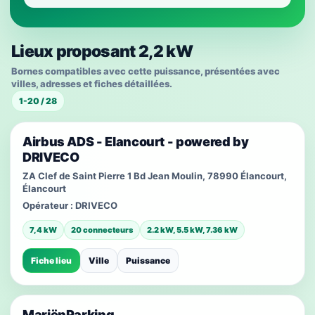
Lieux proposant 2,2 kW
Bornes compatibles avec cette puissance, présentées avec
villes, adresses et fiches détaillées.
1-20 / 28
Airbus ADS - Elancourt - powered by
DRIVECO
ZA Clef de Saint Pierre 1 Bd Jean Moulin, 78990 Élancourt,
Élancourt
Opérateur :
DRIVECO
7,4 kW
20 connecteurs
2.2 kW, 5.5 kW, 7.36 kW
Fiche lieu
Ville
Puissance
MariënParking