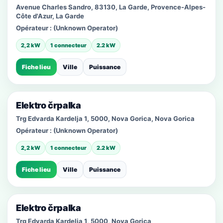
Avenue Charles Sandro, 83130, La Garde, Provence-Alpes-
Côte d'Azur, La Garde
Opérateur :
(Unknown Operator)
2,2 kW
1 connecteur
2.2 kW
Fiche lieu
Ville
Puissance
Elektro črpalka
Trg Edvarda Kardelja 1, 5000, Nova Gorica, Nova Gorica
Opérateur :
(Unknown Operator)
2,2 kW
1 connecteur
2.2 kW
Fiche lieu
Ville
Puissance
Elektro črpalka
Trg Edvarda Kardelja 1, 5000, Nova Gorica