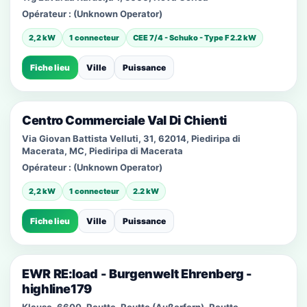
Opérateur :
(Unknown Operator)
2,2 kW
1 connecteur
CEE 7/4 - Schuko - Type F 2.2 kW
Fiche lieu
Ville
Puissance
Centro Commerciale Val Di Chienti
Via Giovan Battista Velluti, 31, 62014, Piediripa di
Macerata, MC, Piediripa di Macerata
Opérateur :
(Unknown Operator)
2,2 kW
1 connecteur
2.2 kW
Fiche lieu
Ville
Puissance
EWR RE:load - Burgenwelt Ehrenberg -
highline179