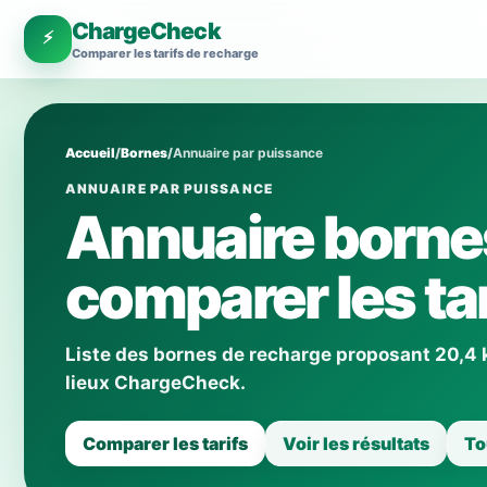
ChargeCheck
⚡
Comparer les tarifs de recharge
Accueil
/
Bornes
/
Annuaire par puissance
ANNUAIRE PAR PUISSANCE
Annuaire borne
comparer les tar
Liste des bornes de recharge proposant 20,4 kW
lieux ChargeCheck.
Comparer les tarifs
Voir les résultats
To