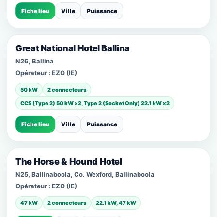
Fiche lieu
Ville
Puissance
Great National Hotel Ballina
N26, Ballina
Opérateur :
EZO (IE)
50 kW
2 connecteurs
CCS (Type 2) 50 kW x2, Type 2 (Socket Only) 22.1 kW x2
Fiche lieu
Ville
Puissance
The Horse & Hound Hotel
N25, Ballinaboola, Co. Wexford, Ballinaboola
Opérateur :
EZO (IE)
47 kW
2 connecteurs
22.1 kW, 47 kW