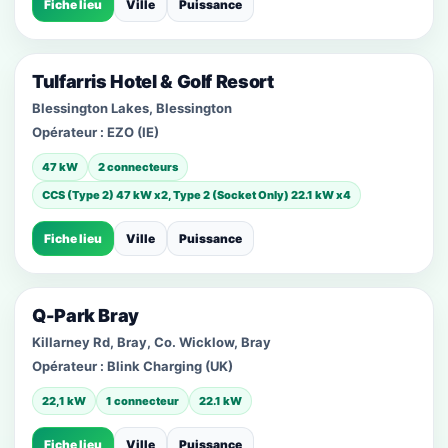
Fiche lieu
Ville
Puissance
Tulfarris Hotel & Golf Resort
Blessington Lakes, Blessington
Opérateur :
EZO (IE)
47 kW
2 connecteurs
CCS (Type 2) 47 kW x2, Type 2 (Socket Only) 22.1 kW x4
Fiche lieu
Ville
Puissance
Q-Park Bray
Killarney Rd, Bray, Co. Wicklow, Bray
Opérateur :
Blink Charging (UK)
22,1 kW
1 connecteur
22.1 kW
Fiche lieu
Ville
Puissance