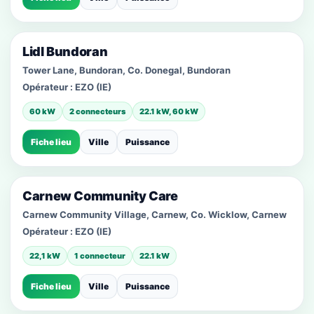
Lidl Bundoran
Tower Lane, Bundoran, Co. Donegal, Bundoran
Opérateur :
EZO (IE)
60 kW
2 connecteurs
22.1 kW, 60 kW
Fiche lieu
Ville
Puissance
Carnew Community Care
Carnew Community Village, Carnew, Co. Wicklow, Carnew
Opérateur :
EZO (IE)
22,1 kW
1 connecteur
22.1 kW
Fiche lieu
Ville
Puissance