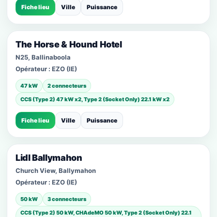
Fiche lieu
Ville
Puissance
The Horse & Hound Hotel
N25, Ballinaboola
Opérateur :
EZO (IE)
47 kW
2 connecteurs
CCS (Type 2) 47 kW x2, Type 2 (Socket Only) 22.1 kW x2
Fiche lieu
Ville
Puissance
Lidl Ballymahon
Church View, Ballymahon
Opérateur :
EZO (IE)
50 kW
3 connecteurs
CCS (Type 2) 50 kW, CHAdeMO 50 kW, Type 2 (Socket Only) 22.1