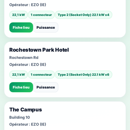
Opérateur :
EZO (IE)
22,1 kW
1 connecteur
Type 2 (Socket Only) 22.1 kW x4
Fiche lieu
Puissance
Rochestown Park Hotel
Rochestown Rd
Opérateur :
EZO (IE)
22,1 kW
1 connecteur
Type 2 (Socket Only) 22.1 kW x6
Fiche lieu
Puissance
The Campus
Building 10
Opérateur :
EZO (IE)