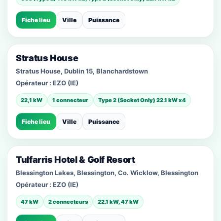
Fiche lieu
Ville
Puissance
Stratus House
Stratus House, Dublin 15, Blanchardstown
Opérateur :
EZO (IE)
22,1 kW
1 connecteur
Type 2 (Socket Only) 22.1 kW x4
Fiche lieu
Ville
Puissance
Tulfarris Hotel & Golf Resort
Blessington Lakes, Blessington, Co. Wicklow, Blessington
Opérateur :
EZO (IE)
47 kW
2 connecteurs
22.1 kW, 47 kW