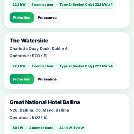
22,1 kW
1 connecteur
Type 2 (Socket Only) 22.1 kW x4
Fiche lieu
Puissance
The Waterside
Charlotte Quay Dock, Dublin 4
Opérateur :
EZO (IE)
22,1 kW
1 connecteur
Type 2 (Socket Only) 22.1 kW x4
Fiche lieu
Puissance
Great National Hotel Ballina
N26, Ballina, Co. Mayo, Ballina
Opérateur :
EZO (IE)
50 kW
2 connecteurs
22.1 kW, 50 kW