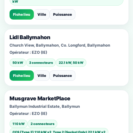
kW
Fiche lieu
Ville
Puissance
Lidl Ballymahon
Church View, Ballymahon, Co. Longford, Ballymahon
Opérateur :
EZO (IE)
50 kW
3 connecteurs
22.1 kW, 50 kW
Fiche lieu
Ville
Puissance
Musgrave MarketPlace
Ballymun Industrial Estate, Ballymun
Opérateur :
EZO (IE)
110 kW
2 connecteurs
CCS (Type 2) 110 kW x2, Type 2 (Socket Only) 22.1 kW x2