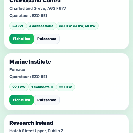
Charlesland Centre
Charlesland Grove, A63 F977
Opérateur :
EZO (IE)
50 kW
4 connecteurs
22.1 kW, 24 kW, 50 kW
Fiche lieu
Puissance
Marine Institute
Furnace
Opérateur :
EZO (IE)
22,1 kW
1 connecteur
22.1 kW
Fiche lieu
Puissance
Research Ireland
Hatch Street Upper, Dublin 2