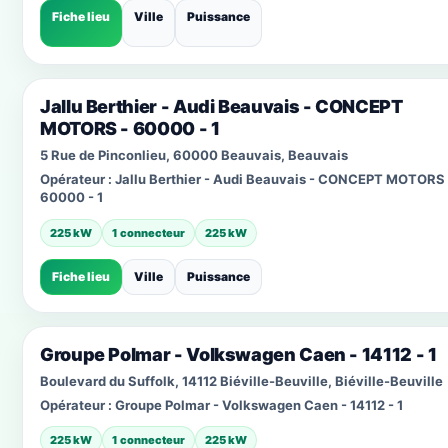
Fiche lieu
Ville
Puissance
Jallu Berthier - Audi Beauvais - CONCEPT
MOTORS - 60000 - 1
5 Rue de Pinconlieu, 60000 Beauvais, Beauvais
Opérateur :
Jallu Berthier - Audi Beauvais - CONCEPT MOTORS 
60000 - 1
225 kW
1 connecteur
225 kW
Fiche lieu
Ville
Puissance
Groupe Polmar - Volkswagen Caen - 14112 - 1
Boulevard du Suffolk, 14112 Biéville-Beuville, Biéville-Beuville
Opérateur :
Groupe Polmar - Volkswagen Caen - 14112 - 1
225 kW
1 connecteur
225 kW