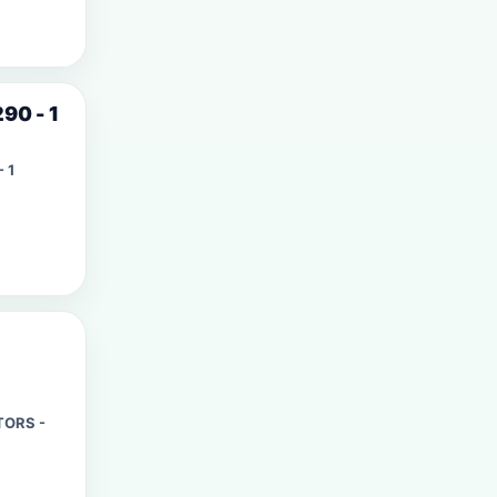
90 - 1
 1
TORS -