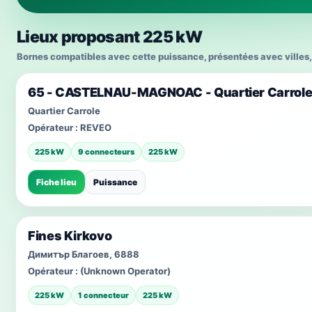
Lieux proposant 225 kW
Bornes compatibles avec cette puissance, présentées avec villes, 
65 - CASTELNAU-MAGNOAC - Quartier Carrol
Quartier Carrole
Opérateur :
REVEO
225 kW
9 connecteurs
225 kW
Fiche lieu
Puissance
Fines Kirkovo
Димитър Благоев, 6888
Opérateur :
(Unknown Operator)
225 kW
1 connecteur
225 kW