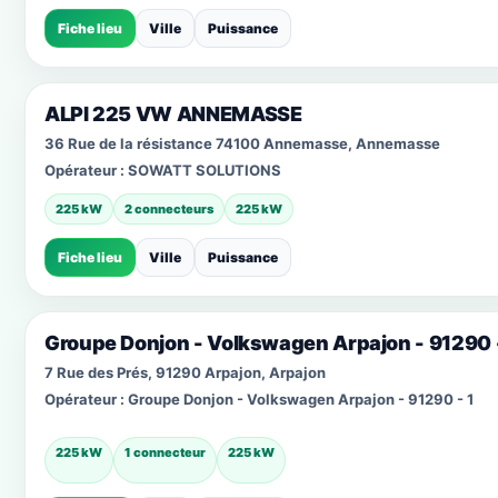
Fiche lieu
Ville
Puissance
ALPI 225 VW ANNEMASSE
36 Rue de la résistance 74100 Annemasse, Annemasse
Opérateur :
SOWATT SOLUTIONS
225 kW
2 connecteurs
225 kW
Fiche lieu
Ville
Puissance
Groupe Donjon - Volkswagen Arpajon - 91290 -
7 Rue des Prés, 91290 Arpajon, Arpajon
Opérateur :
Groupe Donjon - Volkswagen Arpajon - 91290 - 1
225 kW
1 connecteur
225 kW