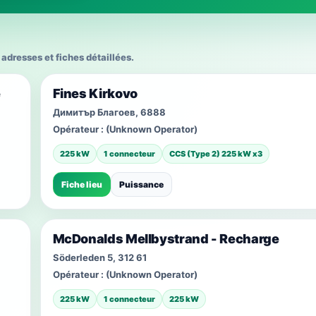
adresses et fiches détaillées.
e
Fines Kirkovo
Димитър Благоев, 6888
Opérateur :
(Unknown Operator)
225 kW
1 connecteur
CCS (Type 2) 225 kW x3
Fiche lieu
Puissance
McDonalds Mellbystrand - Recharge
Söderleden 5, 312 61
Opérateur :
(Unknown Operator)
225 kW
1 connecteur
225 kW