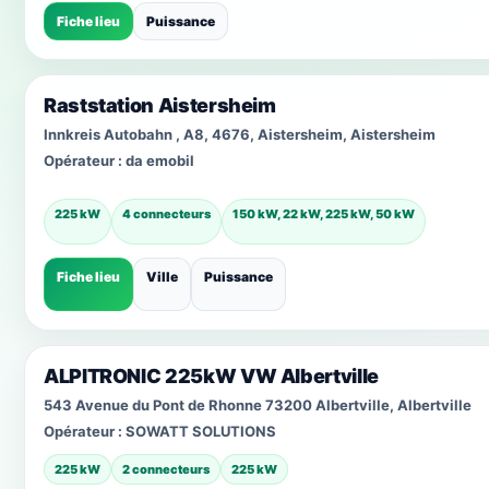
Fiche lieu
Puissance
Raststation Aistersheim
Innkreis Autobahn , A8, 4676, Aistersheim, Aistersheim
Opérateur :
da emobil
225 kW
4 connecteurs
150 kW, 22 kW, 225 kW, 50 kW
Fiche lieu
Ville
Puissance
ALPITRONIC 225kW VW Albertville
543 Avenue du Pont de Rhonne 73200 Albertville, Albertville
Opérateur :
SOWATT SOLUTIONS
225 kW
2 connecteurs
225 kW