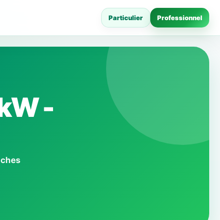
Particulier
Professionnel
 kW -
iches