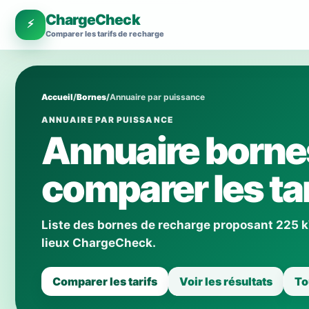
ChargeCheck
⚡
Comparer les tarifs de recharge
Accueil
/
Bornes
/
Annuaire par puissance
ANNUAIRE PAR PUISSANCE
Annuaire borne
comparer les tar
Liste des bornes de recharge proposant 225 kW
lieux ChargeCheck.
Comparer les tarifs
Voir les résultats
To