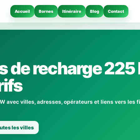
Accueil
Bornes
Itinéraire
Blog
Contact
s de recharge 225
ifs
 avec villes, adresses, opérateurs et liens vers les f
utes les villes