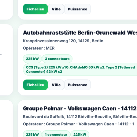
Fiche lieu
Ville
Puissance
Autobahnraststätte Berlin-Grunewald We
Kronprinzessinnenweg 120, 14129, Berlin
Opérateur :
MER
-
225 kW
3 connecteurs
CCS (Type 2) 225 kW x10, CHAdeMO 50 kW x2, Type 2 (Tethered
Connector) 43 kW x2
Fiche lieu
Ville
Puissance
Groupe Polmar - Volkswagen Caen - 14112 
Boulevard du Suffolk, 14112 Biéville-Beuville, Biéville-Beu
Opérateur :
Groupe Polmar - Volkswagen Caen - 14112 - 1
225 kW
1 connecteur
225 kW