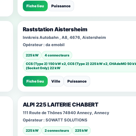
Fiche lieu
Puissance
Raststation Aistersheim
Innkreis Autobahn , A8, 4676, Aistersheim
Opérateur :
da emobil
225 kW
4 connecteurs
CCS (Type 2) 150 kW x2, CCS (Type 2) 225 kW x2, CHAdeMO 50 kW
(Socket Only) 22 kW
Fiche lieu
Ville
Puissance
ALPI 225 LAITERIE CHABERT
111 Route de Thônes 74940 Annecy, Annecy
Opérateur :
SOWATT SOLUTIONS
225 kW
2 connecteurs
225 kW