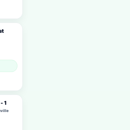
st
- 1
ville