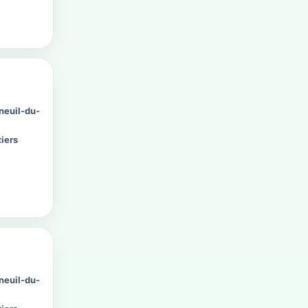
neuil-du-
iers
neuil-du-