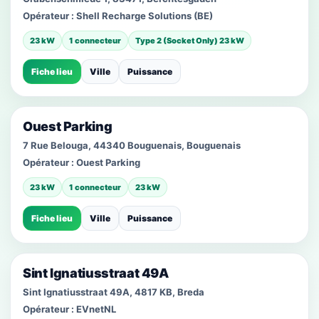
Opérateur :
Shell Recharge Solutions (BE)
23 kW
1 connecteur
Type 2 (Socket Only) 23 kW
Fiche lieu
Ville
Puissance
Ouest Parking
7 Rue Belouga, 44340 Bouguenais, Bouguenais
Opérateur :
Ouest Parking
23 kW
1 connecteur
23 kW
Fiche lieu
Ville
Puissance
Sint Ignatiusstraat 49A
Sint Ignatiusstraat 49A, 4817 KB, Breda
Opérateur :
EVnetNL