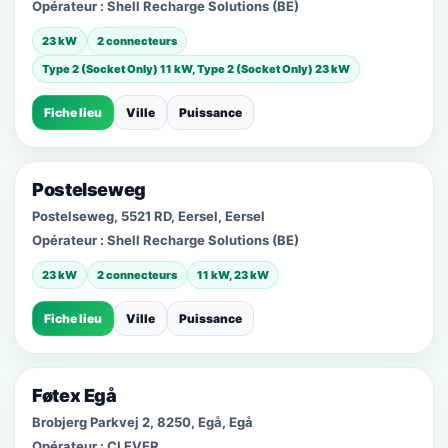
Opérateur :
Shell Recharge Solutions (BE)
23 kW
2 connecteurs
Type 2 (Socket Only) 11 kW, Type 2 (Socket Only) 23 kW
Fiche lieu
Ville
Puissance
Postelseweg
Postelseweg, 5521 RD, Eersel, Eersel
Opérateur :
Shell Recharge Solutions (BE)
23 kW
2 connecteurs
11 kW, 23 kW
Fiche lieu
Ville
Puissance
Føtex Egå
Brobjerg Parkvej 2, 8250, Egå, Egå
Opérateur :
CLEVER