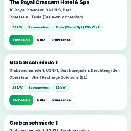
The Royal Crescent Hotel & Spa
16 Royal Crescent, BA1 2LS, Bath
Opérateur :
Tesla (Tesla-only charging)
23 kW
1 connecteur
Tesla (Model S/X) 23 kW x2
Fiche lieu
Ville
Puissance
Grabenschmiede 1
Grabenschmiede 1, 83471, Berchtesgaden, Berchtesgaden
Opérateur :
Shell Recharge Solutions (BE)
23 kW
1 connecteur
23 kW
Fiche lieu
Ville
Puissance
Grabenschmiede 1
Grabenschmiede 1, 83471, Berchtesgaden