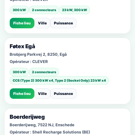
300 kW
2 connecteurs
23 kW, 300 kW
Fiche lieu
Ville
Puissance
Føtex Egå
Brobjerg Parkvej 2, 8250, Egå
Opérateur :
CLEVER
300 kW
2 connecteurs
CCS (Type 2) 300 kW x4, Type 2 (Socket Only) 23 kW x4
Fiche lieu
Ville
Puissance
Boerderijweg
Boerderijweg, 7522 NJ, Enschede
Opérateur :
Shell Recharge Solutions (BE)