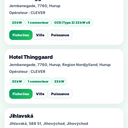
Jernbanegade, 7760, Hurup
Opérateur :
CLEVER
23 kW
1 connecteur
CCS (Type 2) 23 kW x8
Fiche lieu
Ville
Puissance
Hotel Thinggaard
Jernbanegade, 7760, Hurup, Region Nordjylland, Hurup
Opérateur :
CLEVER
23 kW
1 connecteur
23 kW
Fiche lieu
Ville
Puissance
Jihlavská
Jihlavská, 588 51, Jihovýchod, Jihovýchod