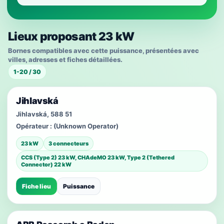
Lieux proposant 23 kW
Bornes compatibles avec cette puissance, présentées avec
villes, adresses et fiches détaillées.
1-20 / 30
Jihlavská
Jihlavská, 588 51
Opérateur :
(Unknown Operator)
23 kW
3 connecteurs
CCS (Type 2) 23 kW, CHAdeMO 23 kW, Type 2 (Tethered
Connector) 22 kW
Fiche lieu
Puissance