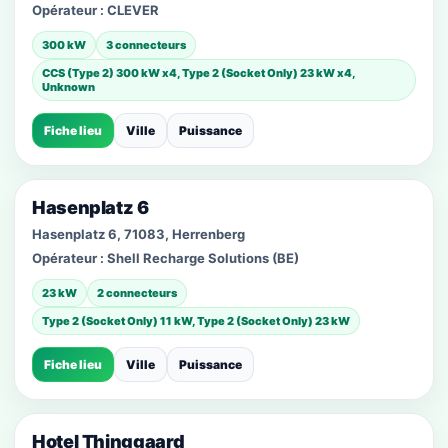
Opérateur :
CLEVER
300 kW
3 connecteurs
CCS (Type 2) 300 kW x4, Type 2 (Socket Only) 23 kW x4,
Unknown
Fiche lieu
Ville
Puissance
Hasenplatz 6
Hasenplatz 6, 71083, Herrenberg
Opérateur :
Shell Recharge Solutions (BE)
23 kW
2 connecteurs
Type 2 (Socket Only) 11 kW, Type 2 (Socket Only) 23 kW
Fiche lieu
Ville
Puissance
Hotel Thinggaard