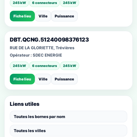
245 kW
6 connecteurs
245 kW
Fiche lieu
Ville
Puissance
DBT.QCNG.51240098376123
RUE DE LA GLORIETTE, Trévières
Opérateur :
SDEC ENERGIE
245 kW
6 connecteurs
245 kW
Fiche lieu
Ville
Puissance
Liens utiles
Toutes les bornes par nom
Toutes les villes