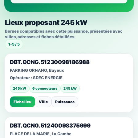
Lieux proposant 245 kW
Bornes compatibles avec cette puissance, présentées avec
villes, adresses et fiches détaillées.
1-5 / 5
DBT.QCNG.51230098186988
PARKING ORNANO, Bayeux
Opérateur :
SDEC ENERGIE
245 kW
6 connecteurs
245 kW
Fiche lieu
Ville
Puissance
DBT.QCNG.51240098375999
PLACE DE LA MARIE, La Cambe