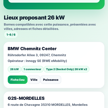
Lieux proposant 26 kW
Bornes compatibles avec cette puissance, présentées avec
villes, adresses et fiches détaillées.
1-6 / 6
BMW Chemnitz Center
Röhrsdorfer Allee 3, 09247, Chemnitz
Opérateur :
Innogy SE (RWE eMobility)
26 kW
1 connecteur
Type 2 (Socket Only) 26 kW x2
Fiche lieu
Ville
Puissance
G2S-MORDELLES
6 route de Chavagne 35310 MORDELLES, Mordelles